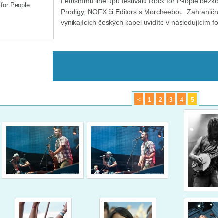
Letošnímu line upu festivalu Rock for People bezko
Prodigy, NOFX či Editors s Morcheebou. Zahraničn
vynikajících českých kapel uvidíte v následujícím fo
<
1
2
3
4
5