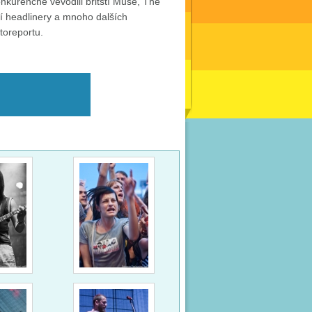
nkurenčně vévodili britští Muse, The
í headlinery a mnoho dalších
toreportu.