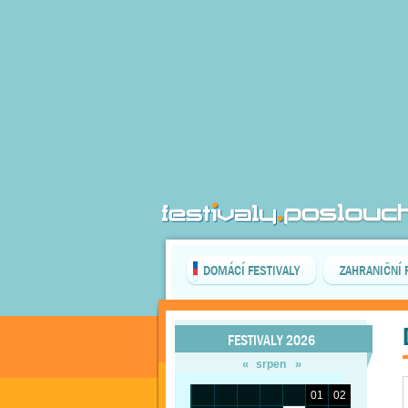
DOMÁCÍ FESTIVALY
ZAHRANIČNÍ 
FESTIVALY 2026
«
»
srpen
01
02