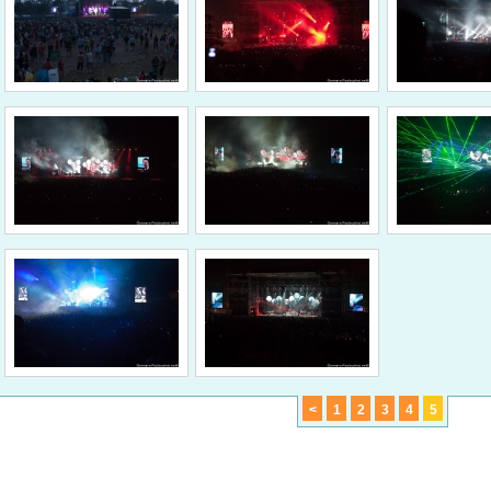
<
1
2
3
4
5