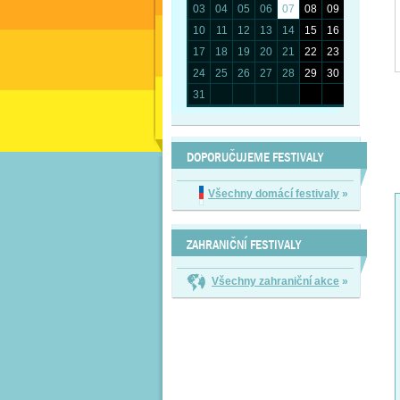
03
04
05
06
07
08
09
10
11
12
13
14
15
16
17
18
19
20
21
22
23
24
25
26
27
28
29
30
31
DOPORUČUJEME FESTIVALY
Všechny domácí festivaly
»
ZAHRANIČNÍ FESTIVALY
Všechny zahraniční akce
»