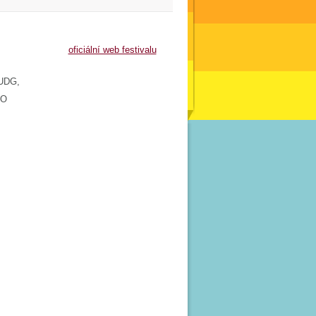
oficiální web festivalu
 UDG,
MO