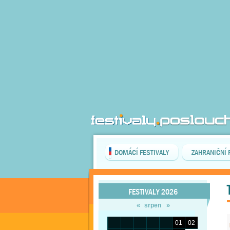
DOMÁCÍ FESTIVALY
ZAHRANIČNÍ 
FESTIVALY 2026
«
»
srpen
01
02