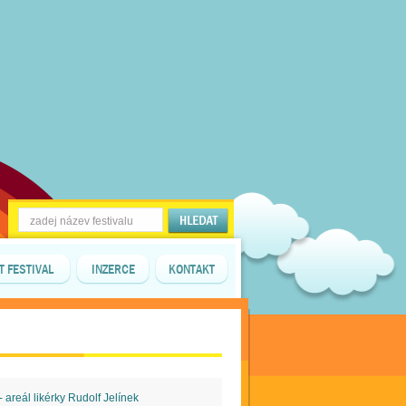
T FESTIVAL
INZERCE
KONTAKT
- areál likérky Rudolf Jelínek