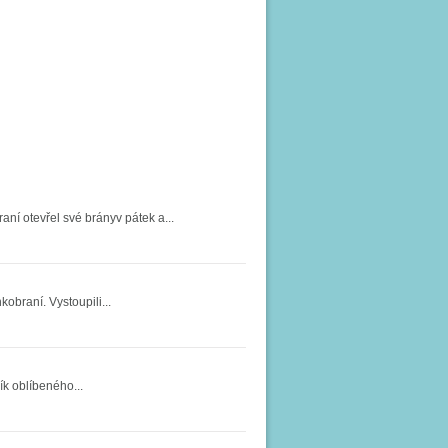
ní otevřel své brányv pátek a...
obraní. Vystoupili...
ík oblíbeného...