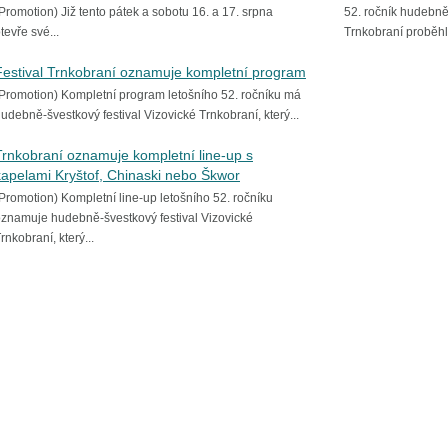
Promotion) Již tento pátek a sobotu 16. a 17. srpna
52. ročník hudebně
tevře své...
Trnkobraní proběhl 
Festival Trnkobraní oznamuje kompletní program
Promotion) Kompletní program letošního 52. ročníku má
udebně-švestkový festival Vizovické Trnkobraní, který...
Trnkobraní oznamuje kompletní line-up s
kapelami Kryštof, Chinaski nebo Škwor
Promotion) Kompletní line-up letošního 52. ročníku
znamuje hudebně-švestkový festival Vizovické
rnkobraní, který...