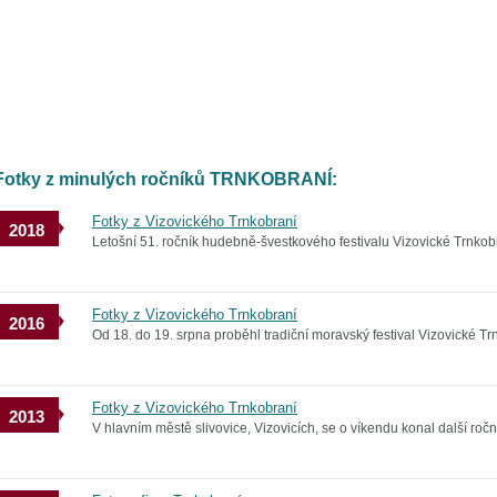
Fotky z minulých ročníků TRNKOBRANÍ:
Fotky z Vizovického Trnkobraní
2018
Letošní 51. ročník hudebně-švestkového festivalu Vizovické Trnkobra
Fotky z Vizovického Trnkobraní
2016
Od 18. do 19. srpna proběhl tradiční moravský festival Vizovické Trnk
Fotky z Vizovického Trnkobraní
2013
V hlavním městě slivovice, Vizovicích, se o víkendu konal další ročn