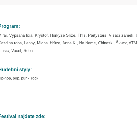
Program:
irai, Vypsaná fixa, Kryštof, Horkýže Slíže, Th!s, Partystars, Visací zámek,
Gazdina roba, Lenny, Michal Hrůza, Anna K., No Name, Chinaski, Škwor, AT
music, Voxel, Seba
Hudební styly:
ip-hop, pop, punk, rock
Festival najdete zde: