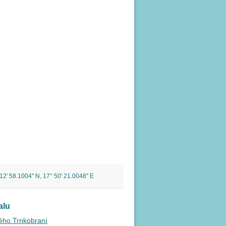
2' 58.1004'' N, 17° 50' 21.0048'' E
alu
kého Trnkobraní