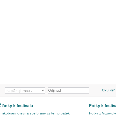
GPS: 49° 1
Články k festivalu
Fotky k festiv
Trnkobraní otevírá své brány již tento pátek
Fotky z Vizovic