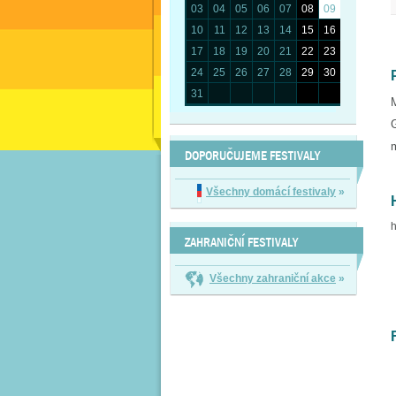
03
04
05
06
07
08
09
10
11
12
13
14
15
16
17
18
19
20
21
22
23
24
25
26
27
28
29
30
31
M
DOPORUČUJEME FESTIVALY
Všechny domácí festivaly
»
h
ZAHRANIČNÍ FESTIVALY
Všechny zahraniční akce
»