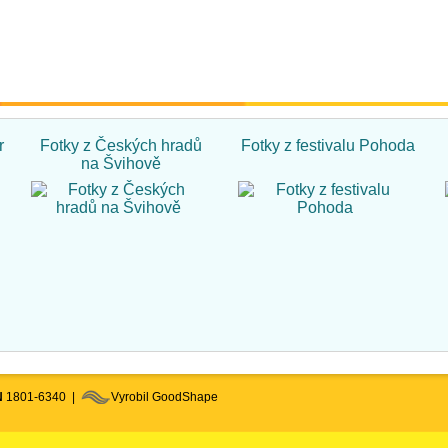
r
Fotky z Českých hradů
Fotky z festivalu Pohoda
na Švihově
N
1801-6340 |
Vyrobil GoodShape