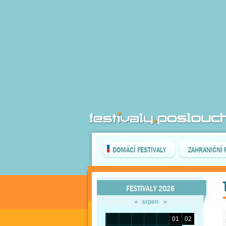
DOMÁCÍ FESTIVALY
ZAHRANIČNÍ 
FESTIVALY 2026
«
»
srpen
01
02