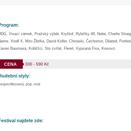
Program:
UDG, Visací zámek, Pražský výběr, Kryštof, Rybičky 48, Nebe, Charlie Straig
ame, Xindl X, Miro Žbirka, David Koller, Chinaski, Čechomor, Dilated, Portle
avier Baumaxa, Koblížci, Sto zvířat, Fleret, Vypsaná Fixa, Kosovci
CENA
330 - 590 Kč
Hudební styly:
especifikovaný, pop, rock
Festival najdete zde: