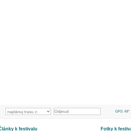
GPS: 49° 1
Články k festivalu
Fotky k festiv