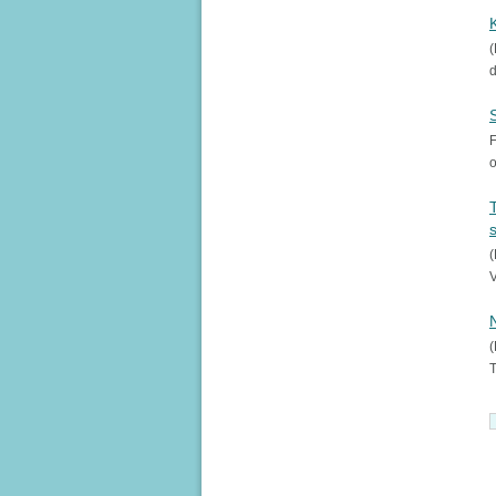
(
d
F
o
(
V
(
T