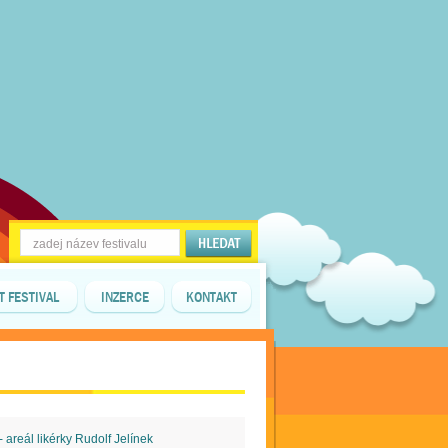
T FESTIVAL
INZERCE
KONTAKT
- areál likérky Rudolf Jelínek