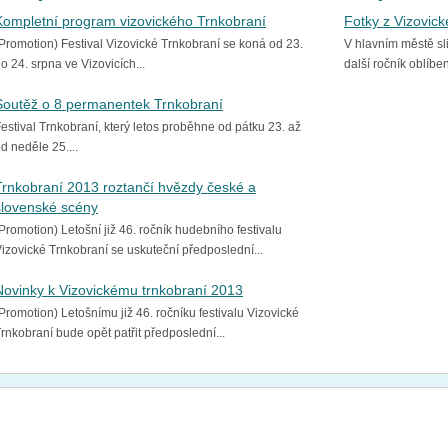
Kompletní program vizovického Trnkobraní
Fotky z Vizovic
Promotion) Festival Vizovické Trnkobraní se koná od 23.
V hlavním městě sli
o 24. srpna ve Vizovicích...
další ročník oblíbe
Soutěž o 8 permanentek Trnkobraní
estival Trnkobraní, který letos proběhne od pátku 23. až
d neděle 25....
Trnkobraní 2013 roztančí hvězdy české a
slovenské scény
Promotion) Letošní již 46. ročník hudebního festivalu
izovické Trnkobraní se uskuteční předposlední...
Novinky k Vizovickému trnkobraní 2013
Promotion) Letošnímu již 46. ročníku festivalu Vizovické
rnkobraní bude opět patřit předposlední...