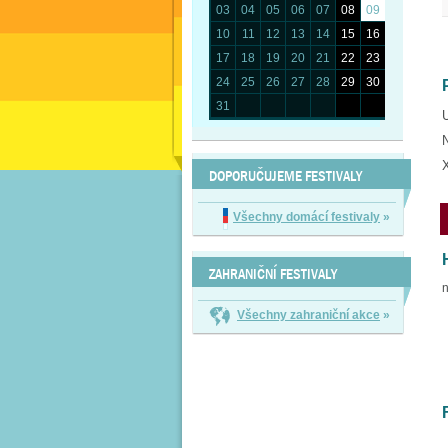
03
04
05
06
07
08
09
10
11
12
13
14
15
16
17
18
19
20
21
22
23
24
25
26
27
28
29
30
31
N
X
DOPORUČUJEME FESTIVALY
Všechny domácí festivaly
»
ZAHRANIČNÍ FESTIVALY
n
Všechny zahraniční akce
»