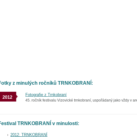
Fotky z minulých ročníků TRNKOBRANÍ:
Fotografie z Trnkobraní
2012
45. ročník festivalu Vizovické trnkobraní, uspořádaný jako vždy v are
Festival TRNKOBRANÍ v minulosti:
2012: TRNKOBRANÍ