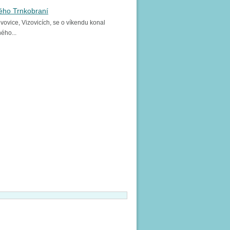
kého Trnkobraní
vovice, Vizovicích, se o víkendu konal
ného...