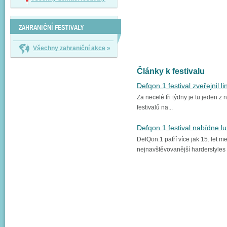
ZAHRANIČNÍ FESTIVALY
Všechny zahraniční akce
»
Články k festivalu
Defqon.1 festival zveřejnil l
Za necelé tři týdny je tu jeden z 
festivalů na...
Defqon.1 festival nabídne l
DefQon.1 patří více jak 15. let me
nejnavštěvovanější harderstyles fe