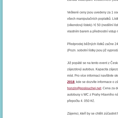
Veškeré ceny jsou uvedeny za 1 os
všech manipulačních poplatků. Lístk
(víkendový lístek) / € 50 (nedělní l
vlastním barem a přednostní vstup n
Předprodej běžných lístků začne 24
(Pozn. sobotní lístky jsou již vyp
Již popáté se na tento event z Česk
zájezdový autobus. Kapacita zájezdu
míst. Pro více informací navštivte s
2018
, kde se dozvíte informace o 
honzin@poslouchej.net
. Cena za d
autobusy s WC z Prahy Hlavního nádr
přepočtu 4. 050 Kč.
Zájemci, kteří by se chtěli zúčastnit