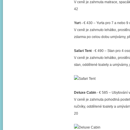
V ceně je zahrnuta matrace, spacáku,
42
Yurt -
€ 430 – Yurta pro 7 a nebo 9 
V ceně je zahrnuto lehátko, prostěrad
zdarma po celou dobu umývárny, příp
Safari Tent
- € 490 – Stan pro 4 oso
V ceně je zahrnuto lehátko, prostěra
stan, oddělené toalety a umývárny, p
Deluxe Cabin
- € 585 – Ubytování v
V ceně je zahrnuta pohodlná postel, p
ručníky, oddělené toalety a umývárny
20