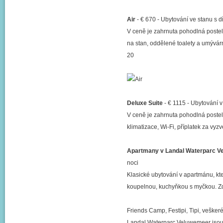
Air
- € 670 - Ubytování ve stanu s 
V ceně je zahrnuta pohodlná postel, 
na stan, oddělené toalety a umývárny
20
Deluxe Suite
- € 1115 - Ubytování v
V ceně je zahrnuta pohodlná postel, p
klimatizace, Wi-Fi, příplatek za vyzv
Apartmany v Landal Waterparc 
noci
Klasické ubytování v apartmánu, kte
koupelnou, kuchyňkou s myčkou. Zda
Friends Camp, Festipi, Tipi, veške
Landal Waterparc Veluwemeer jsou 