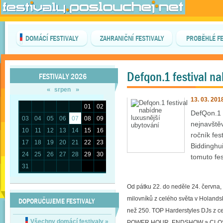
DOMÁCÍ FESTIVALY
ZAHRANIČNÍ FESTIVALY
PROBĚHLÉ FE
Defqon.1 festival na
FESTIVALY 2026
«
»
srpen
13. 03. 201
01
02
DefQon.1 p
03
04
05
06
07
08
09
nejnavštěv
10
11
12
13
14
15
16
ročník fes
17
18
19
20
21
22
23
Biddinghu
24
25
26
27
28
29
30
tomuto fes
31
Od pátku 22. do neděle 24. června,
milovníků z celého světa v Holands
DOPORUČUJEME FESTIVALY
než 250. TOP Harderstyles DJs z c
Všechny domácí festivaly
»
POWER HOUR, ENDSHOW a CLO