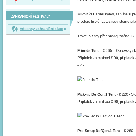
Milovníci Harderstyles, zapište si
ZAHRANIČNÍ FESTIVALY
prodeje lístků. Letos jsou stejně jak
Všechny zahraniční akce
»
Travel & Stay předprodej začne 17.
Friends Tent
- € 265 – Obrovský st
Příplatek za matraci € 90, příplatek 
€ 42
Pick-up DefQon.1 Tent
- € 220 - S
Příplatek za matraci € 90, příplatek 
Pre-Setup DefQon.1 Tent
- € 280 