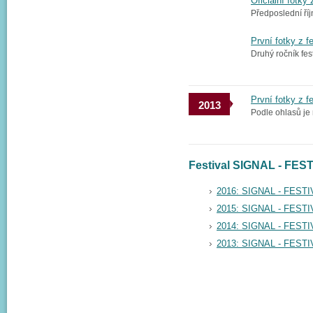
Oficiální fotky
Předposlední říj
První fotky z f
Druhý ročník fest
První fotky z f
2013
Podle ohlasů je 
Festival SIGNAL - FES
2016: SIGNAL - FEST
2015: SIGNAL - FEST
2014: SIGNAL - FEST
2013: SIGNAL - FEST