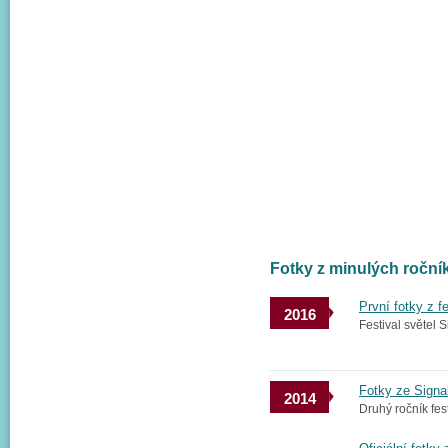
Fotky z minulých ročn
První fotky z f
2016
Festival světel S
Fotky ze Signal
2014
Druhý ročník fes