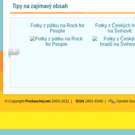
Tipy na zajímavý obsah
Fotky z pátku na Rock for
Fotky z Českých h
People
na Švihově
© Copyright
Poslouchej.net
2003-2011 |
ISSN
1801-6340 |
Vyrobil G