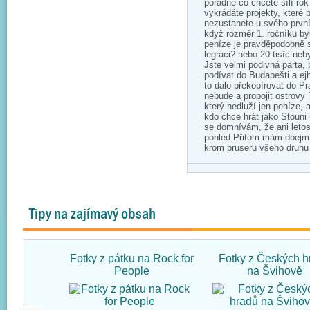
pořádně co chcete sílí rok
vykrádáte projekty, které 
nezustanete u svého prvn
když rozměr 1. ročníku byl
peníze je pravděpodobně s
legraci? nebo 20 tisíc neb
Jste velmi podivná parta,
podívat do Budapešti a ej
to dalo překopírovat do Pr
nebude a propojit ostrovy
který nedluží jen peníze, 
kdo chce hrát jako Stouni 
se domnívám, že ani letos
pohled.Přitom mám doejm, 
krom pruseru všeho druhu 
Tipy na zajímavý obsah
Fotky z pátku na Rock for
Fotky z Českých h
People
na Švihově