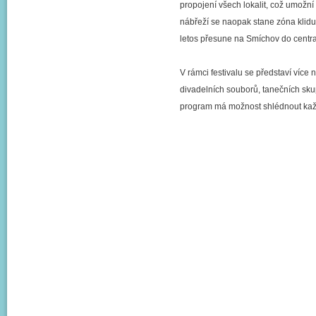
propojení všech lokalit, což umožní
nábřeží se naopak stane zóna klidu 
letos přesune na Smíchov do centr
V rámci festivalu se představí více
divadelních souborů, tanečních skup
program má možnost shlédnout kaž