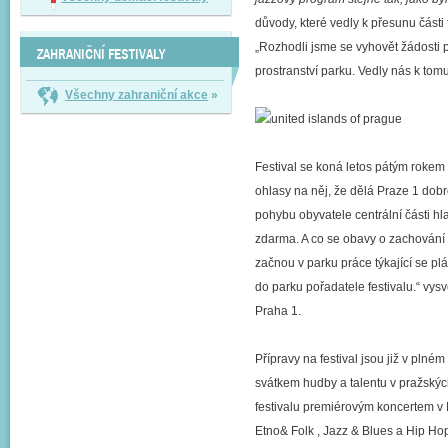
důvody, které vedly k přesunu části
„Rozhodli jsme se vyhovět žádosti p
ZAHRANIČNÍ FESTIVALY
prostranství parku. Vedly nás k tomu
Všechny zahraniční akce
»
Festival se koná letos pátým roke
ohlasy na něj, že dělá Praze 1 dob
pohybu obyvatele centrální části h
zdarma. A co se obavy o zachování k
začnou v parku práce týkající se p
do parku pořadatele festivalu.“ vysv
Praha 1.
Přípravy na festival jsou již v pln
svátkem hudby a talentu v pražskýc
festivalu premiérovým koncertem v 
Etno& Folk , Jazz & Blues a Hip Ho