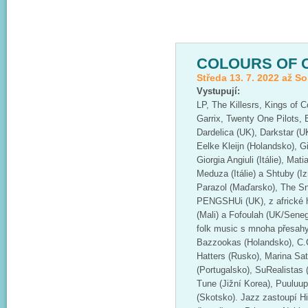
COLOURS OF 
Středa 13. 7. 2022 až So
Vystupují:
LP, The Killesrs, Kings of 
Garrix, Twenty One Pilots,
Dardelica (UK), Darkstar (U
Eelke Kleijn (Holandsko), Gio
Giorgia Angiuli (Itálie), Mat
Meduza (Itálie) a Shtuby (Iz
Parazol (Maďarsko), The Sn
PENGSHUi (UK), z africké 
(Mali) a Fofoulah (UK/Seneg
folk music s mnoha přesahy
Bazzookas (Holandsko), C.
Hatters (Rusko), Marina Sat
(Portugalsko), SuRealistas (
Tune (Jižní Korea), Puuluup
(Skotsko). Jazz zastoupí H