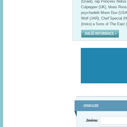
(Izrael), rap Princess Nokia
Culpepper (UK), blues Roose
psychedelii Moon Duo (USA
Wolf (JAR), Chef´Special (
(Irsko) a Sons of The East (
DISKUZE
Jméno: