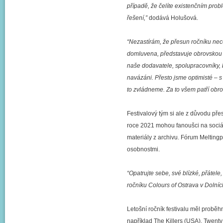
případě, že čelíte existenčním prob
řešení,”
dodává Holušová.
“Nezastírám, že přesun ročníku necel
domluvena, představuje obrovskou z
naše dodavatele, spolupracovníky, b
navázáni. Přesto jsme optimisté – 
to zvládneme. Za to všem patří obr
Festivalový tým si ale z důvodu pře
roce 2021 mohou fanoušci na sociáln
materiály z archivu. Fórum Melting
osobnostmi.
“Opatrujte sebe, své blízké, přátel
ročníku Colours of Ostrava v Dolníc
Letošní ročník festivalu měl proběh
například The Killers (USA), Twent