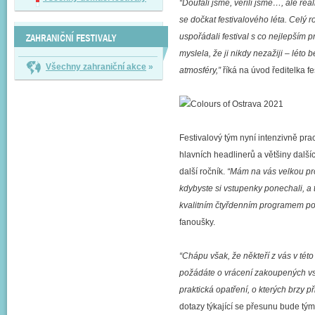
“Doufali jsme, věřili jsme…, ale reali
se dočkat festivalového léta. Celý
ZAHRANIČNÍ FESTIVALY
uspořádali festival s co nejlepším 
myslela, že ji nikdy nezažiji – léto 
Všechny zahraniční akce
»
atmosféry,”
říká na úvod ředitelka fe
Festivalový tým nyní intenzivně pra
hlavních headlinerů a většiny další
další ročník.
“Mám na vás velkou pro
kdybyste si vstupenky ponechali, a 
kvalitním čtyřdenním programem pod
fanoušky.
“Chápu však, že někteří z vás v tét
požádáte o vrácení zakoupených vs
praktická opatření, o kterých brzy 
dotazy týkající se přesunu bude tý