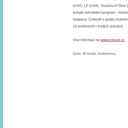
(USA), LP (USA), Youssou N´Dour (S
bohatý nehudební program - mezinár
instalace. Celkově v areálu Dolní
24 venkovních i krytých scénách.
Více informací na
www.colours.cz
.
Dodal: Jiří Sedlák, ArtsMarketing.