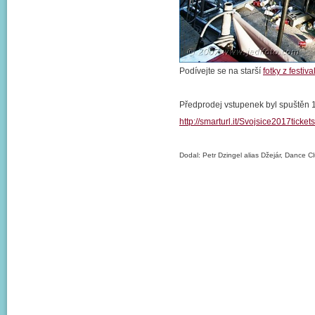
Podívejte se na starší
fotky z festiv
Předprodej vstupenek byl spuštěn 1
http://smarturl.it/Svojsice2017tickets
Dodal: Petr Dzingel alias Džejár, Dance C