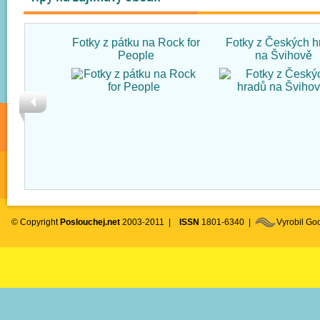
Fotky z pátku na Rock for
Fotky z Českých h
People
na Švihově
© Copyright
Poslouchej.net
2003-2011 |
ISSN
1801-6340 |
Vyrobil G