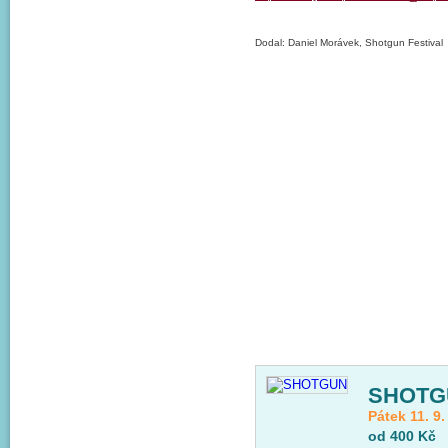
Dodal: Daniel Morávek, Shotgun Festival
SHOTG
Pátek 11. 9
od 400 Kč