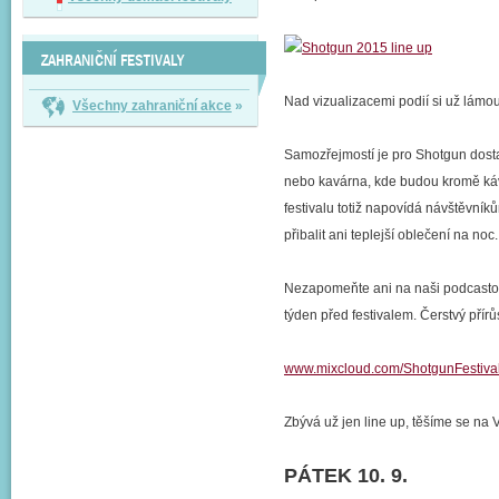
ZAHRANIČNÍ FESTIVALY
Nad vizualizacemi podií si už lámou 
Všechny zahraniční akce
»
Samozřejmostí je pro Shotgun dosta
nebo kavárna, kde budou kromě kávy
festivalu totiž napovídá návštěvní
přibalit ani teplejší oblečení na noc.
Nezapomeňte ani na naši podcastovou
týden před festivalem. Čerstvý pří
www.mixcloud.com/ShotgunFestiva
Zbývá už jen line up, těšíme se na 
PÁTEK 10. 9.