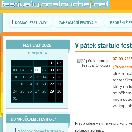
DOMÁCÍ FESTIVALY
ZAHRANIČNÍ FESTIVALY
PROBĚHLÉ FE
V pátek startuje fes
FESTIVALY 2026
«
»
srpen
07. 09. 201
01
02
(Promotio
03
04
05
06
07
08
09
elektroni
10
11
12
13
14
15
16
tento víke
17
18
19
20
21
22
23
který na l
24
25
26
27
28
29
30
se během 
31
jmen souč
zrekapitul
DOPORUČUJEME FESTIVALY
Předprodeje v síti Ticketpro končí v
nákupem na místě.
Všechny domácí festivaly
»