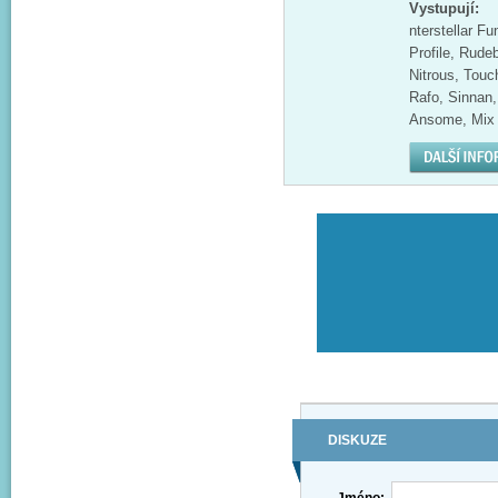
Vystupují:
nterstellar F
Profile, Rude
Nitrous, Tou
Rafo, Sinnan
Ansome, Mix M
DISKUZE