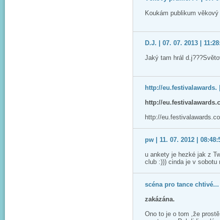
Koukám publikum věkový p
D.J. | 07. 07. 2013 | 11:28
Jaký tam hrál d.j???Svět
http://eu.festivalawards. 
http://eu.festivalawards
http://eu.festivalawards.
pw | 11. 07. 2012 | 08:48:
u ankety je hezké jak z T
club :))) cinda je v sobotu
scéna pro tance chtivé... 
zakázána.
Ono to je o tom ,že prost