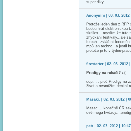
super diky
Anonymni | 03. 03. 2012 
Protože jeden den z RFP s
budou hrát elektronickou t
skrillex....myslím,že tuto
zhýčkaní festivaly...ale z
forech...zvláštní fenomén
mp3 jen techno...a jestli 
protože je to v týdnu-prac
firestarter | 02. 03. 2012 
Prodigy na rokáči? :-(
dopr. . . proč Prodigy na 
život a nesnážím debilní ro
Masakr. | 02. 03. 2012 | 0
Mazec.....konečně ČR sek
dvě mega hvězdy....prodigy
petr | 02. 03. 2012 | 10:47