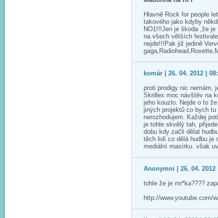
Hlavně Rock for people let
takového jako kdyby někd
NO1!!!Jen je škoda ,že je f
na všech větších festival
nejde!!!Pak již jedině Ver
gaga,Radiohead,Roxette,M
komár | 26. 04. 2012 | 08
proti prodigy nic nemám, j
Skrillex moc návštěv na 
jeho kouzlo. Nejde o to ž
jiných projektů co bych tu
nerozhodujem. Každej potř
je tohle skvělý tah, přijed
dobu kdy začli dělat hudb
těch lidí co dělá hudbu je
mediální masírku. však u
Anonymni | 26. 04. 2012 
tohle že je mr*ka???? zap
http://www.youtube.com/