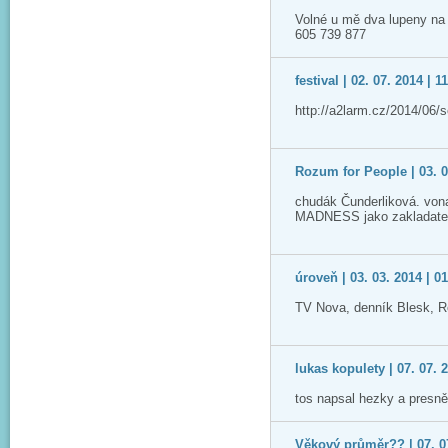
Volné u mě dva lupeny na
605 739 877
festival | 02. 07. 2014 | 1
http://a2larm.cz/2014/06/
Rozum for People | 03. 0
chudák Čunderliková. vona 
MADNESS jako zakladatelé
úroveň | 03. 03. 2014 | 0
TV Nova, denník Blesk, 
lukas kopulety | 07. 07. 
tos napsal hezky a presně
Věkový průměr?? | 07. 07