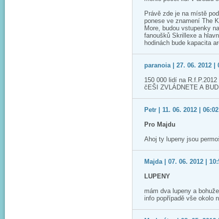
Právě zde je na místě pod
ponese ve znamení The Koo
More, budou vstupenky na 
fanoušků Skrillexe a hlav
hodinách bude kapacita ar
paranoia | 27. 06. 2012 | 
150 000 lidí na R.f.P.20
čEŠI ZVLÁDNETE A BUDE 
Petr | 11. 06. 2012 | 06:02
Pro Majdu
Ahoj ty lupeny jsou perm
Majda | 07. 06. 2012 | 10
LUPENY
mám dva lupeny a bohužel 
info popřípadě vše okolo 