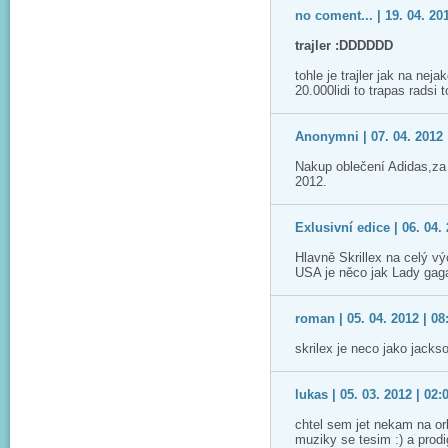
no coment... | 19. 04. 20
trajler :DDDDDD
tohle je trajler jak na ne
20.000lidi to trapas radsi 
Anonymni | 07. 04. 2012 
Nakup oblečení Adidas,za
2012.
Exlusivní edice | 06. 04. 
Hlavně Skrillex na celý v
USA je něco jak Lady gaga..
roman | 05. 04. 2012 | 08
skrilex je neco jako jack
lukas | 05. 03. 2012 | 02:
chtel sem jet nekam na or
muziky se tesim :) a prod