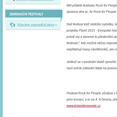
Milí přátelé festivalu Rock for Peopl
zprávou dne je, že Rock for People 
ZAHRANIČNÍ FESTIVALY
Náš festival totiž obdržel nabídku, 
Všechny zahraniční akce
»
projektu Plzeň 2015 - Evropské hlavn
právě my a bereme to především jak
festivalu", kdy možná občas neprakti
nepřitahují masy návštěvníků, ale n
Jelikož se v poslední době vynořilo
nyní uvésti základní fakta na pravou
Festival Rock for People zůstává v
jeho konání, a to na 4.-6.června, 
www.ticketsforpeople.cz