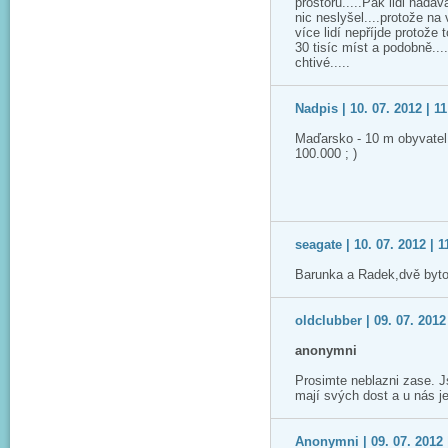
prostoru.....Pak lidi nadáv
nic neslyšel....protože na 
více lidí nepříjde protože 
30 tisíc míst a podobně...
chtivé.....
Nadpis | 10. 07. 2012 | 11
Maďarsko - 10 m obyvatel -
100.000 ; )
seagate | 10. 07. 2012 | 1
Barunka a Radek,dvě bytos
oldclubber | 09. 07. 2012
anonymni
Prosimte neblazni zase. 
mají svých dost a u nás je
Anonymni | 09. 07. 2012 