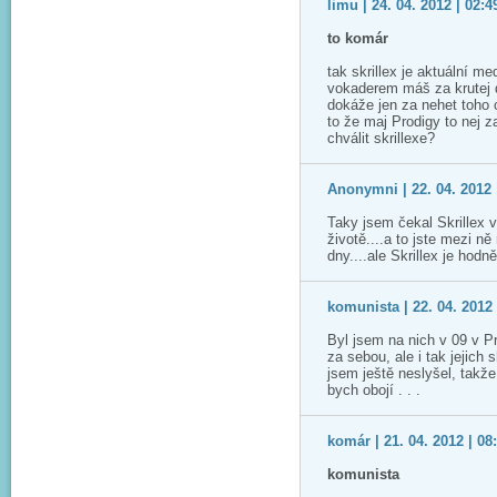
limu | 24. 04. 2012 | 02:4
to komár
tak skrillex je aktuální me
vokaderem máš za krutej 
dokáže jen za nehet toho c
to že maj Prodigy to nej z
chválit skrillexe?
Anonymni | 22. 04. 2012 
Taky jsem čekal Skrillex v
životě....a to jste mezi n
dny....ale Skrillex je hodn
komunista | 22. 04. 2012 
Byl jsem na nich v 09 v P
za sebou, ale i tak jejich 
jsem ještě neslyšel, takže
bych obojí . . .
komár | 21. 04. 2012 | 08
komunista