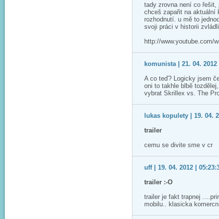
tady zrovna není co řešit, j
chceš zapařit na aktuální 
rozhodnutí. u mě to jednod
svoji práci v historii zvlád
http://www.youtube.com/w
komunista | 21. 04. 2012 
A co teď? Logicky jsem če
oni to takhle blbě tozděle
vybrat Skrillex vs. The Pr
lukas kopulety | 19. 04. 
trailer
cemu se divite sme v cr
uff | 19. 04. 2012 | 05:23:
trailer :-O
trailer je fakt trapnej ...
mobilu.. klasicka komercn