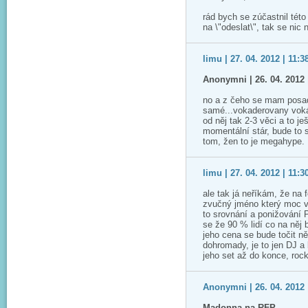
rád bych se zúčastnil této
na \"odeslat\", tak se nic
limu | 27. 04. 2012 | 11:3
Anonymni | 26. 04. 2012 
no a z čeho se mam posadit
samé...vokaderovany voká
od něj tak 2-3 věci a to j
momentální stár, bude to s
tom, žen to je megahype.
limu | 27. 04. 2012 | 11:3
ale tak já neříkám, že na 
zvučný jméno který moc v 
to srovnání a ponižování P
se že 90 % lidí co na něj 
jeho cena se bude točit n
dohromady, je to jen DJ a
jeho set až do konce, rock
Anonymni | 26. 04. 2012 
Madonna na RFP