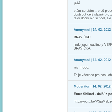
jééé
ptám se ptám .. proč probo
dosti out celý slavný pro ži
taky dobrý old school, ale 
Anonymni | 14. 02. 2012 
BRAVÍČKO.
jinde jsou headlinery V
BRAVÍČKA.
Anonymni | 14. 02. 2012 
nic mooc.
To je všechno pro poslucha
Moderátor | 14. 02. 2012 
Enter Shikari - další z p
http://youtu.be/PSjaM9E2