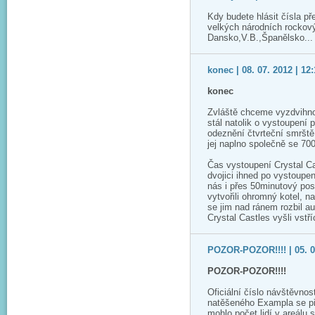
Kdy budete hlásit čísla př
velkých národních rockový
Dansko,V.B.,Španělsko...
konec | 08. 07. 2012 | 12
konec
Zvláště chceme vyzdvihnou
stál natolik o vystoupení 
odeznění čtvrteční smrště 
jej naplno společně se 70
Čas vystoupení Crystal Ca
dvojici ihned po vystoupe
nás i přes 50minutový pos
vytvořili ohromný kotel, n
se jim nad ránem rozbil a
Crystal Castles vyšli vstříc
POZOR-POZOR!!!! | 05. 07
POZOR-POZOR!!!!
Oficiální číslo návštěvno
natěšeného Exampla se pře
mohlo počet lidí v areálu 