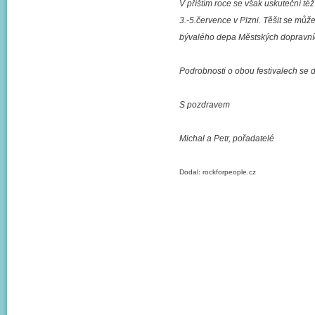
V příštím roce se však uskuteční t
3.-5.července v Plzni. Těšit se může
bývalého depa Městských dopravníc
Podrobnosti o obou festivalech se do
S pozdravem
Michal a Petr, pořadatelé
Dodal: rockforpeople.cz