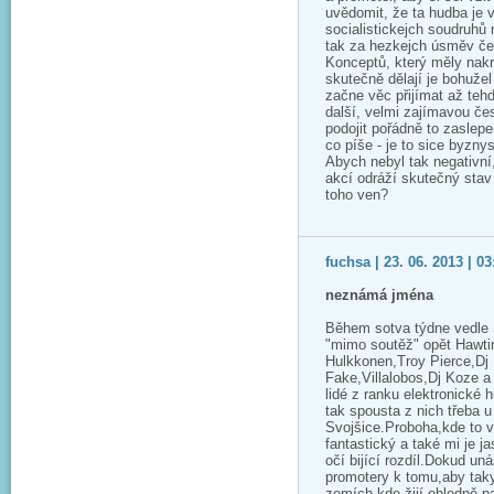
uvědomit, že ta hudba je 
socialistickejch soudruhů 
tak za hezkejch úsměv če
Konceptů, který měly nakro
skutečně dělají je bohuže
začne věc přijímat až tehd
další, velmi zajímavou čes
podojit pořádně to zaslepe
co píše - je to sice byzny
Abych nebyl tak negativní
akcí odráží skutečný stav
toho ven?
fuchsa | 23. 06. 2013 | 03
neznámá jména
Během sotva týdne vedle 
"mimo soutěž" opět Hawti
Hulkkonen,Troy Pierce,Dj
Fake,Villalobos,Dj Koze a
lidé z ranku elektronické 
tak spousta z nich třeba u
Svojšice.Proboha,kde to v
fantastický a také mi je j
očí bijící rozdíl.Dokud un
promotery k tomu,aby taky
zemích,kde žijí ohledně p