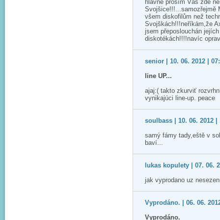
hlavně prosím Vás zde ne
Svojšice!!!...samozřejmě M
všem diskofilům než techno
Svojškách!!!neříkám,že Ax
jsem přeposlouchán jejích 
diskotékách!!!!navíc op
senior | 10. 06. 2012 | 07
line UP...
ajaj:( takto zkurviť rozvrh
vynikajúci line-up. peace
soulbass | 10. 06. 2012 |
samý fámy tady,eště v sobo
baví...
lukas kopulety | 07. 06. 
jak vyprodano uz nesezenu
Vyprodáno. | 06. 06. 2012
Vyprodáno.