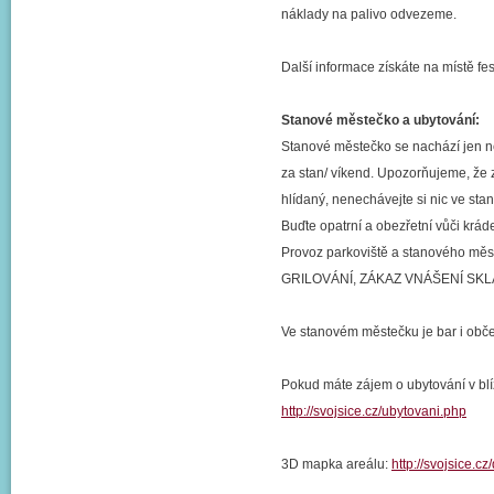
náklady na palivo odvezeme.
Další informace získáte na místě fes
Stanové městečko a ubytování:
Stanové městečko se nachází jen ně
za stan/ víkend. Upozorňujeme, že z
hlídaný, nenechávejte si nic ve stan
Buďte opatrní a obezřetní vůči kráde
Provoz parkoviště a stanového m
GRILOVÁNÍ, ZÁKAZ VNÁŠENÍ SKLA
Ve stanovém městečku je bar i obče
Pokud máte zájem o ubytování v bl
http://svojsice.cz/ubytovani.php
3D mapka areálu:
http://svojsice.