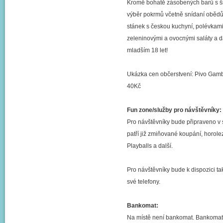
Kromě bohatě zásobených barů s ši
výběr pokrmů včetně snídaní obědů 
stánek s českou kuchyní, polévkam
zeleninovými a ovocnými saláty a d
mladším 18 let!
Ukázka cen občerstvení: Pivo Gambr
40Kč
Fun zone/služby pro návštěvníky:
Pro návštěvníky bude připraveno v s
patří již zmiňované koupání, horol
Playballs a další.
Pro návštěvníky bude k dispozici ta
své telefony.
Bankomat:
Na místě není bankomat. Bankomat