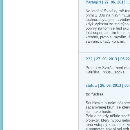
Partygirl | 27. 06. 2013 | 
No letošní Svojšky mě te
první 2 DJs na hlavním...j
techno...byla jsem zvědav
když vylezou ze stejnýho 
poprvý na tomhle fesťáku, 
fakt super, ale tím to asi
kretény, proto si myslím, 
zahraničí, tady končím...
??? | 27. 06. 2013 | 05:22
Promotér Svojšic není moc 
Haluška...hnus...socka.
stolda | 26. 06. 2013 | 05
to: fuchsa
Souhlasím s tvým názorem, 
začarovanej kruh, ze kter
lidi - jako hosté.
Pokud se kdy někdo snažil
projekty, který hýbou nebo
toho vstupný zaplatili 3. 
a promoter, aby si sel vzi