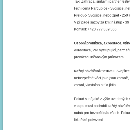
Taxi Zahrada, smluvní partner festi
Fixní cena Pardubice - Svojšice, ne
Přelouč- Svojšice, nebo zpět - 250 
V případě sazby za km: nástup - 39 K
Kontakt: +420 777 889 566
Osobní prohlídka, akreditace, výhe
Akreditace, VIP, vystupující, partneř
prokázat Občanským průkazem.
Každý návštěvník festivalu Svojšice
nebezpečné věci jako jsou zbraně, 
zbraní, vlastního pití a jídla.
Pokud si nějaké z výše uvedených v
vstupu musí podrobit každý návštěvn
nutná pro bezpečí nás všech. Pokud 
lékařské potvrzení.