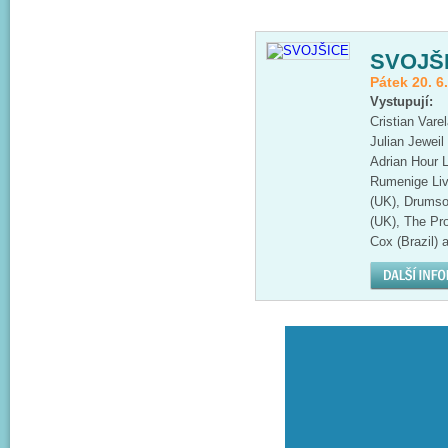
SVOJŠ
Pátek 20. 6
Vystupují:
Cristian Vare
Julian Jeweil
Adrian Hour 
Rumenige Liv
(UK), Drumso
(UK), The Pr
Cox (Brazil) a