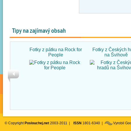
Tipy na zajímavý obsah
Fotky z pátku na Rock for
Fotky z Českých h
People
na Švihově
© Copyright
Poslouchej.net
2003-2011 |
ISSN
1801-6340 |
Vyrobil G