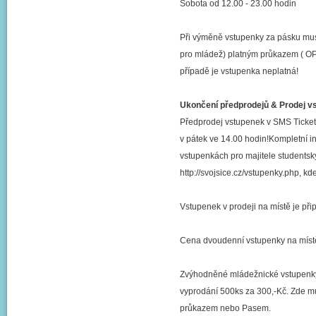
Sobota od 12.00 - 23.00 hodin
Při výměně vstupenky za pásku musí
pro mládež) platným průkazem ( OP
případě je vstupenka neplatná!
Ukončení předprodejů & Prodej v
Předprodej vstupenek v SMS Ticket k
v pátek ve 14.00 hodin!Kompletní 
vstupenkách pro majitele studentsk
http://svojsice.cz/vstupenky.php, k
Vstupenek v prodeji na místě je při
Cena dvoudenní vstupenky na místě
Zvýhodněné mládežnické vstupenky 
vyprodání 500ks za 300,-Kč. Zde m
průkazem nebo Pasem.