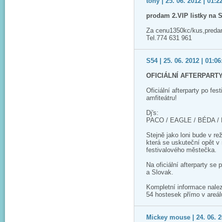
tony | 25. 06. 2012 | 01:2
prodam 2.VIP listky na 
Za cenu1350kc/kus,predan
Tel.774 631 961
S54 | 25. 06. 2012 | 01:06
OFICIÁLNÍ AFTERPARTY
Oficiální afterparty po fe
amfiteátru!
Dj's:
PACO / EAGLE / BÉDA / 
Stejně jako loni bude v rež
která se uskuteční opět v 
festivalového městečka.
Na oficiální afterparty se 
a Slovak.
Kompletní informace nalez
54 hostesek přímo v areálu
Mickey mouse | 24. 06. 2