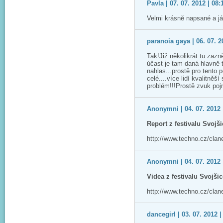
Pavla | 07. 07. 2012 | 08:
Velmi krásně napsané a já
paranoia gaya | 06. 07. 2
Tak!Již několikrát tu zazn
účast je tam daná hlavně 
nahlas...prostě pro tento poč
celé....více lidí kvalitněší
problém!!!Prostě zvuk pojme
Anonymni | 04. 07. 2012 
Report z festivalu Svojš
http://www.techno.cz/clane
Anonymni | 04. 07. 2012 
Videa z festivalu Svojš
http://www.techno.cz/clan
dancegirl | 03. 07. 2012 |