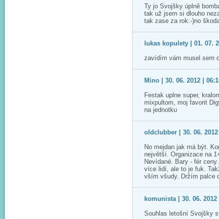
Ty jo Svojšky úplně bomb
tak už jsem si dlouho nez
tak zase za rok:-)no škoda
lukas kopulety | 01. 07. 
zavídím vám musel sem do
Mino | 30. 06. 2012 | 06:
Festak uplne super, kralo
mixpultom, moj favorit Di
na jednotku
oldclubber | 30. 06. 2012
No mejdan jak má být. Kom
největší. Organizace na 1+
Nevídané. Bary - fér ceny
více lidí, ale to je fuk. Ta
vším všudy. Držím palce 
komunista | 30. 06. 2012 
Souhlas letošní Svojšky st