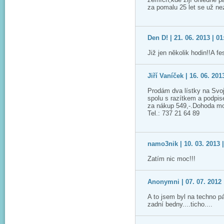
za pomalu 25 let se už ne
Den D! | 21. 06. 2013 | 01
Již jen několik hodin!!A fe
Jiří Vaníček | 16. 06. 201
Prodám dva lístky na Svoj
spolu s razítkem a podpi
za nákup 549,-.Dohoda mo
Tel.: 737 21 64 89
namo3nik | 10. 03. 2013 |
Zatím nic moc!!!
Anonymni | 07. 07. 2012 
A to jsem byl na techno pá
zadní bedny....ticho....