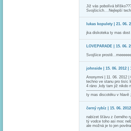
Již vás pobolívá bříško???
Svojšicích....Nejlepší tec
lukas kopulety | 21. 06. 
jka diskoteka ty mas dost
LOVEPARADE | 15. 06. 20
Svojšice prostě...meeeeeeee
johnside | 15. 06. 2012 | 
Anonymni | 11. 06. 2012 | 
techno ve stanu pro tisíc l
4 ráno ,kdy tam již nikdo 
-------------------------------------
ty mas discotéku v hlavě ;
černý rybíz | 15. 06. 2012
nabízet šťávu z černého r
tý vodce toho asi moc ne
ale možná je to jen pověra