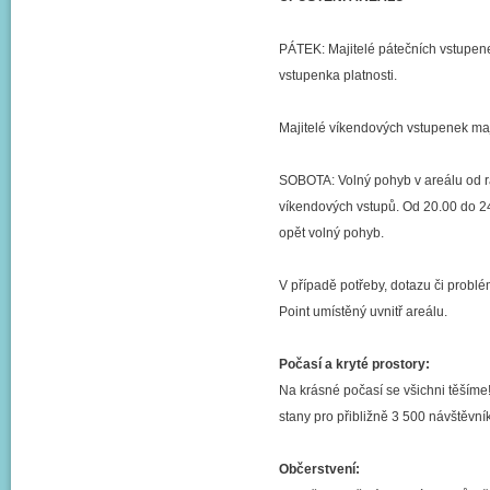
PÁTEK: Majitelé pátečních vstupen
vstupenka platnosti.
Majitelé víkendových vstupenek maj
SOBOTA: Volný pohyb v areálu od rá
víkendových vstupů. Od 20.00 do 2
opět volný pohyb.
V případě potřeby, dotazu či probl
Point umístěný uvnitř areálu.
Počasí a kryté prostory:
Na krásné počasí se všichni těšíme!
stany pro přibližně 3 500 návštěvní
Občerstvení: