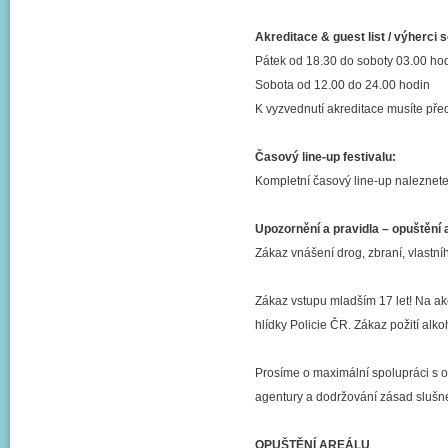
Akreditace & guest list / výherci s
Pátek od 18.30 do soboty 03.00 ho
Sobota od 12.00 do 24.00 hodin
K vyzvednutí akreditace musíte pře
Časový line-up festivalu:
Kompletní časový line-up naleznet
Upozornění a pravidla – opuštění 
Zákaz vnášení drog, zbraní, vlastního
Zákaz vstupu mladším 17 let! Na akci
hlídky Policie ČR. Zákaz požití alk
Prosíme o maximální spolupráci s o
agentury a dodržování zásad sluš
OPUŠTĚNÍ AREÁLU