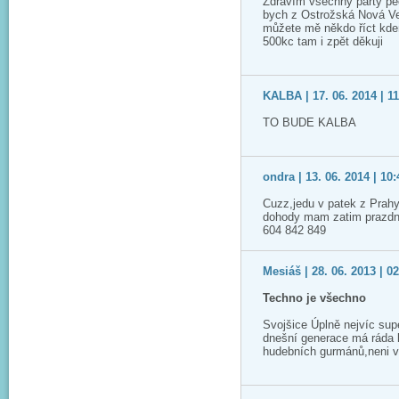
Zdravím všechny party pe
bych z Ostrožská Nová Ve
můžete mě někdo říct kde
500kc tam i zpět děkuji
KALBA | 17. 06. 2014 | 11
TO BUDE KALBA
ondra | 13. 06. 2014 | 10:
Cuzz,jedu v patek z Prahy
dohody mam zatim prazdne 
604 842 849
Mesiáš | 28. 06. 2013 | 0
Techno je všechno
Svojšice Úplně nejvíc sup
dnešní generace má ráda l
hudebních gurmánů,neni víc