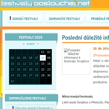
DOMÁCÍ FESTIVALY
ZAHRANIČNÍ FESTIVALY
PROBĚHLÉ FE
Poslední důležité in
FESTIVALY 2026
«
»
srpen
20. 06. 201
01
02
(Promotio
03
04
05
06
07
08
09
hlásí o sl
10
11
12
13
14
15
16
důležité i
17
18
19
20
21
22
23
dopravou 
24
25
26
27
28
29
30
veškerých 
31
poskytne.
Místo konání festivalu:
DOPORUČUJEME FESTIVALY
Letní areál Svojšice u Přelouče, P
Všechny domácí festivaly
»