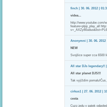
finch | 30. 06. 2012 | 01:
videa...
http://www.youtube.co
feature=plpp_play_all htt
v=_AXZy80uduo&list=PL6
Anonymni | 30. 06. 2012 
NEW
Svojšice super cca 6500 lid
All star DJs legendary!! |
All star planet DJS!!!
Tak vyjíždím pomalu!Čus,
cirkus1 | 27. 06. 2012 | 1
cesta
Cuzz,jedu v patek odpoled