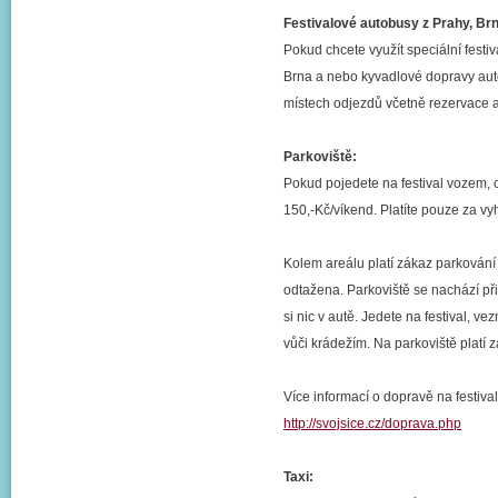
Festivalové autobusy z Prahy, Br
Pokud chcete využít speciální festiv
Brna a nebo kyvadlové dopravy auto
místech odjezdů včetně rezervace a
Parkoviště:
Pokud pojedete na festival vozem,
150,-Kč/víkend. Platíte pouze za vy
Kolem areálu platí zákaz parkování
odtažena. Parkoviště se nachází při
si nic v autě. Jedete na festival, v
vůči krádežím. Na parkoviště platí z
Více informací o dopravě na festiva
http://svojsice.cz/doprava.php
Taxi: