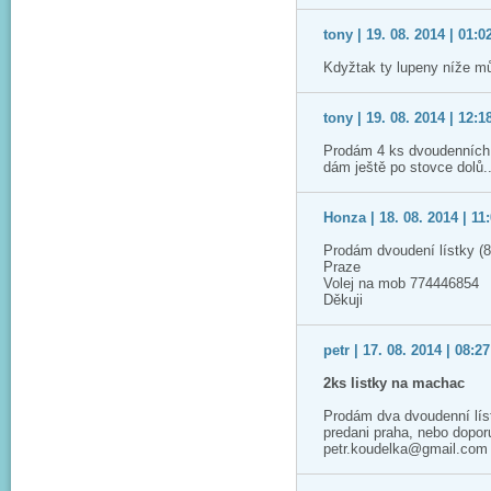
tony | 19. 08. 2014 | 01:0
Kdyžtak ty lupeny níže m
tony | 19. 08. 2014 | 12:1
Prodám 4 ks dvoudenních 
dám ještě po stovce dolů.
Honza | 18. 08. 2014 | 11
Prodám dvoudení lístky (8
Praze
Volej na mob 774446854
Děkuji
petr | 17. 08. 2014 | 08:27
2ks listky na machac
Prodám dva dvoudenní lís
predani praha, nebo dopo
petr.koudelka@gmail.com