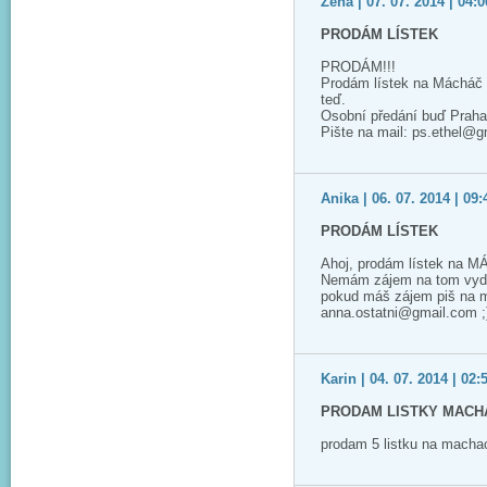
Žeňa | 07. 07. 2014 | 04:0
PRODÁM LÍSTEK
PRODÁM!!!
Prodám lístek na Mácháč 2
teď.
Osobní předání buď Praha
Pište na mail: ps.ethel@
Anika | 06. 07. 2014 | 09:
PRODÁM LÍSTEK
Ahoj, prodám lístek na M
Nemám zájem na tom vyděla
pokud máš zájem piš na m
anna.ostatni@gmail.com ;
Karin | 04. 07. 2014 | 02:
PRODAM LISTKY MACHA
prodam 5 listku na macha