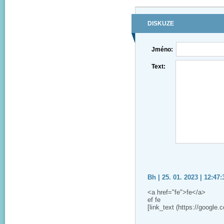
DISKUZE
Jméno:
Text:
Bh | 25. 01. 2023 | 12:47:
<a href="fe">fe</a>
ef fe
[link_text (https://google.