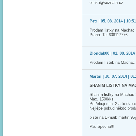
olinka@seznam.cz
Petr | 05. 08. 2014 | 10:5
Prodam listky na Machac 
Praha. Tel 608117776
Blondak00 | 01. 08. 2014 
Prodám lístek na Mácháč 
Martin | 30. 07. 2014 | 01
SHANIM LISTKY NA MA
Shanim listky na Machac
Max. 1500/ks
Potřebuji min. 2 a to dvou
Nejlépe pokud někdo prodá
pište na E-mail: martin.
PS: Spěchá!!!