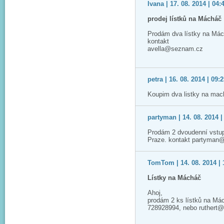
Ivana | 17. 08. 2014 | 04:
prodej lístků na Mácháč
Prodám dva lístky na Má
kontakt
avella@seznam.cz
petra | 16. 08. 2014 | 09:
Koupim dva listky na mac
partyman | 14. 08. 2014 |
Prodám 2 dvoudenní vstup
Praze. kontakt partyman
TomTom | 14. 08. 2014 | 
Lístky na Mácháč
Ahoj,
prodám 2 ks lístků na Má
728928994, nebo ruthert