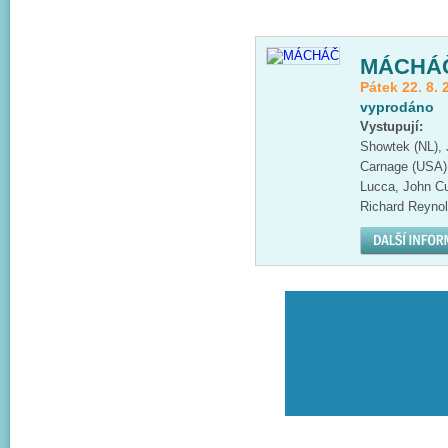
MÁCHÁ
Pátek 22. 8. 
vyprodáno
Vystupují:
Showtek (NL), 
Carnage (USA),
Lucca, John Cul
Richard Reyno