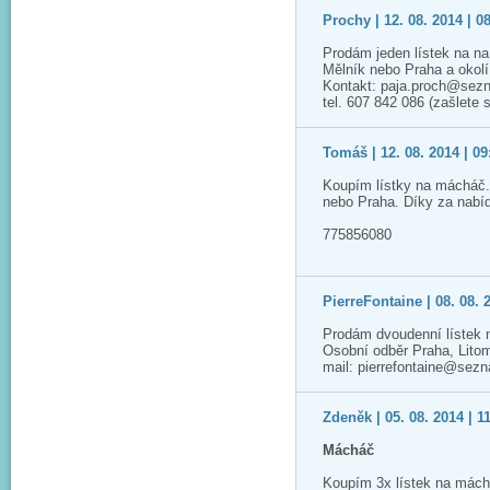
Prochy | 12. 08. 2014 | 0
Prodám jeden lístek na n
Mělník nebo Praha a okolí
Kontakt: paja.proch@sez
tel. 607 842 086 (zašlete
Tomáš | 12. 08. 2014 | 09
Koupím lístky na mácháč.
nebo Praha. Díky za nabí
775856080
PierreFontaine | 08. 08. 
Prodám dvoudenní lístek 
Osobní odběr Praha, Lito
mail: pierrefontaine@sez
Zdeněk | 05. 08. 2014 | 1
Mácháč
Koupím 3x lístek na mách