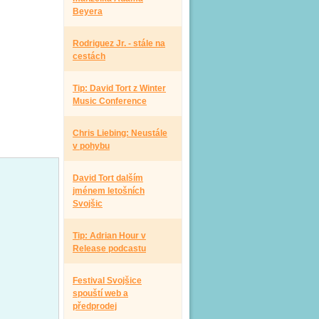
Beyera
Rodriguez Jr. - stále na
cestách
Tip: David Tort z Winter
Music Conference
Chris Liebing: Neustále
v pohybu
David Tort dalším
jménem letošních
Svojšic
Tip: Adrian Hour v
Release podcastu
Festival Svojšice
spouští web a
předprodej