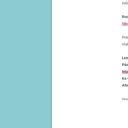
svů
Rod
htt
Pok
chy
Let
Páte
htt
Ke 
Aft
Doda