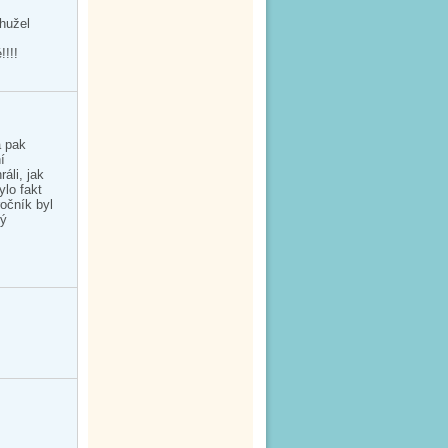
hužel
!!!!
a pak
í
áli, jak
lo fakt
ročník byl
ký