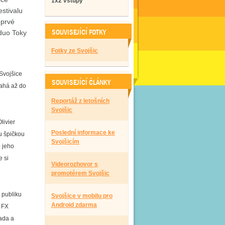
1x2 vstupy
stivalu
oprvé
SOUVISEJÍCÍ FOTKY
 duo Toky
Fotky ze Svojšic
Svojšice
SOUVISEJÍCÍ ČLÁNKY
sahá až do
Reportáž z letošních
Svojšic
Olivier
Poslední informace ke
u špičkou
Svojšicím
o jeho
 si
Videorozhovor s
promotérem Svojšic
 publiku
Svojšice v mobilu pro
Android zdarma
 FX
aada a