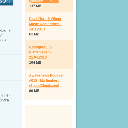
(SoundCloud.com)
137 MB
David Tort @ Winter
Music Conference -
24.3.2013
val jel
61 MB
ím
a za
Rodriguez Jr -
Plattenleger -
21.04.2013
104 MB
Awakenings Podcast
#015 - Ida Engberg
(SoundCloud.com)
80 MB
zdu dle
 Ondra