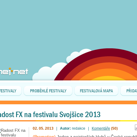
FESTIVALY
PROBĚHLÉ FESTIVALY
FESTIVALOVÁ MAPA
PŘIDA
dost FX na festivalu Svojšice 2013
02. 05. 2013
|
Autor:
redakce |
Komentáře
(50)
(Promotion)
Jeden z nejstarších klubů v České republ