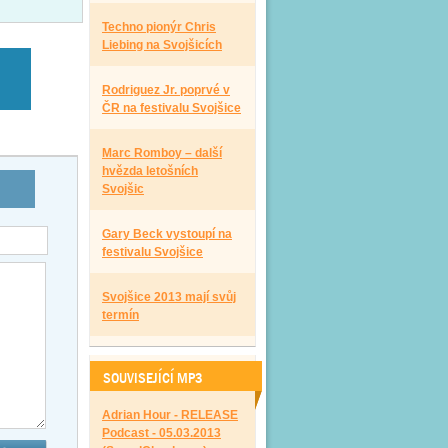
Techno pionýr Chris
Liebing na Svojšicích
Rodriguez Jr. poprvé v
ČR na festivalu Svojšice
Marc Romboy – další
hvězda letošních
Svojšic
Gary Beck vystoupí na
festivalu Svojšice
Svojšice 2013 mají svůj
termín
SOUVISEJÍCÍ MP3
Adrian Hour - RELEASE
Podcast - 05.03.2013