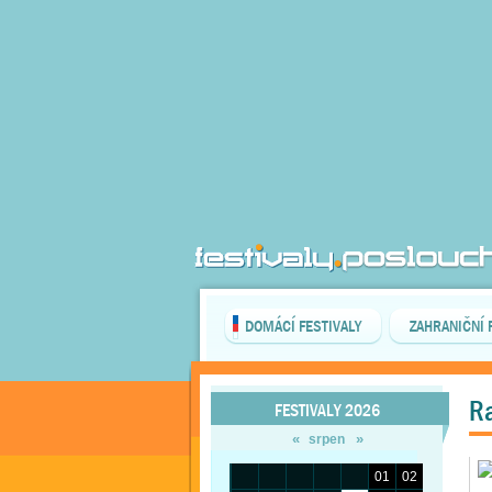
DOMÁCÍ FESTIVALY
ZAHRANIČNÍ 
Ra
FESTIVALY 2026
«
»
srpen
01
02