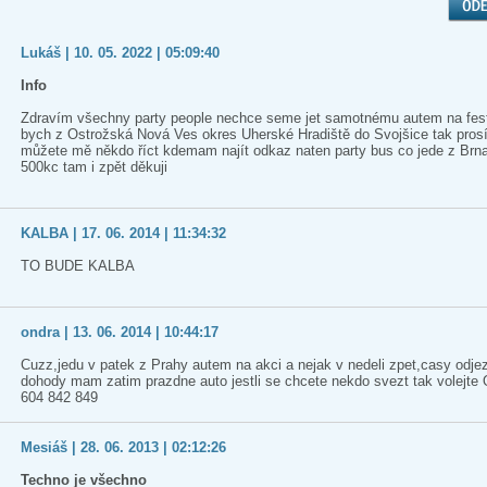
Lukáš | 10. 05. 2022 | 05:09:40
Info
Zdravím všechny party people nechce seme jet samotnému autem na festi
bych z Ostrožská Nová Ves okres Uherské Hradiště do Svojšice tak pros
můžete mě někdo říct kdemam najít odkaz naten party bus co jede z Brn
500kc tam i zpět děkuji
KALBA | 17. 06. 2014 | 11:34:32
TO BUDE KALBA
ondra | 13. 06. 2014 | 10:44:17
Cuzz,jedu v patek z Prahy autem na akci a nejak v nedeli zpet,casy odje
dohody mam zatim prazdne auto jestli se chcete nekdo svezt tak volejte
604 842 849
Mesiáš | 28. 06. 2013 | 02:12:26
Techno je všechno