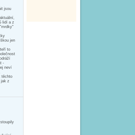
it jsou
ktuální,
 lidí a z
 "mrdky"
tky
lškou jen
eří to
polečnost
odráží
t -
ej neví
.
 těchto
 jak z
stoupily