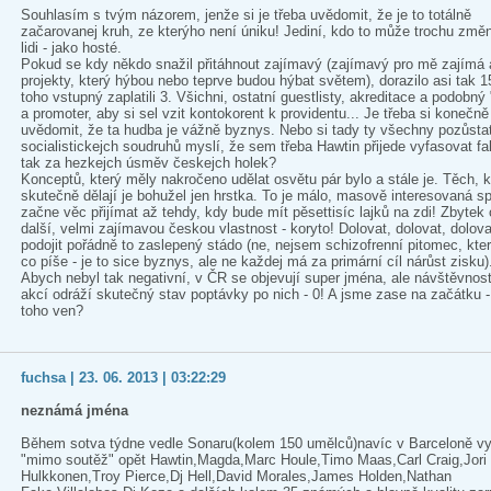
Souhlasím s tvým názorem, jenže si je třeba uvědomit, že je to totálně
začarovanej kruh, ze kterýho není úniku! Jediní, kdo to může trochu změn
lidi - jako hosté.
Pokud se kdy někdo snažil přitáhnout zajímavý (zajímavý pro mě zajímá a
projekty, který hýbou nebo teprve budou hýbat světem), dorazilo asi tak 15
toho vstupný zaplatili 3. Všichni, ostatní guestlisty, akreditace a podobný
a promoter, aby si sel vzit kontokorent k providentu... Je třeba si konečně
uvědomit, že ta hudba je vážně byznys. Nebo si tady ty všechny pozůsta
socialistickejch soudruhů myslí, že sem třeba Hawtin přijede vyfasovat fa
tak za hezkejch úsměv českejch holek?
Konceptů, který měly nakročeno udělat osvětu pár bylo a stále je. Těch, kt
skutečně dělají je bohužel jen hrstka. To je málo, masově interesovaná s
začne věc přijímat až tehdy, kdy bude mít pěsettisíc lajků na zdi! Zbytek 
další, velmi zajímavou českou vlastnost - koryto! Dolovat, dolovat, dolova
podojit pořádně to zaslepený stádo (ne, nejsem schizofrenní pitomec, kter
co píše - je to sice byznys, ale ne každej má za primární cíl nárůst zisku)
Abych nebyl tak negativní, v ČR se objevují super jména, ale návštěvnost
akcí odráží skutečný stav poptávky po nich - 0! A jsme zase na začátku -
toho ven?
fuchsa | 23. 06. 2013 | 03:22:29
neznámá jména
Během sotva týdne vedle Sonaru(kolem 150 umělců)navíc v Barceloně vy
"mimo soutěž" opět Hawtin,Magda,Marc Houle,Timo Maas,Carl Craig,Jori
Hulkkonen,Troy Pierce,Dj Hell,David Morales,James Holden,Nathan