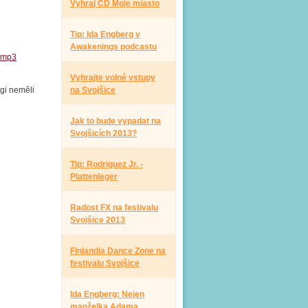
Vyhraj CD Moje miasto
Tip: Ida Engberg v
Awakenings podcastu
n.mp3
Vyhrajte volné vstupy
agi neměli
na Svojšice
Jak to bude vypadat na
Svojšicích 2013?
Tip: Rodriguez Jr. -
Plattenleger
Radost FX na festivalu
Svojšice 2013
Finlandia Dance Zone na
festivalu Svojšice
Ida Engberg: Nejen
manželka Adama