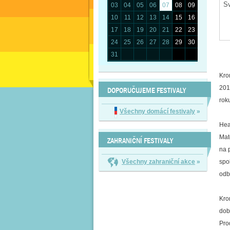
03
04
05
06
07
08
09
10
11
12
13
14
15
16
17
18
19
20
21
22
23
24
25
26
27
28
29
30
31
Kro
201
DOPORUČUJEME FESTIVALY
rok
Všechny domácí festivaly
»
Hea
Mat
ZAHRANIČNÍ FESTIVALY
na 
Všechny zahraniční akce
»
spo
odb
Kro
dob
Pro