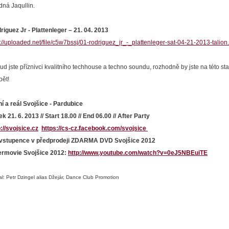
dná Jaqullin.
riguez Jr - Plattenleger – 21. 04. 2013
p://uploaded.net/file/c5w7bssj/01-rodriguez_jr_-_plattenleger-sat-04-21-2013-talio
ud jste příznivci kvalitního techhouse a techno soundu, rozhodně by jste na této st
bět!
ní a reál Svojšice - Pardubice
k 21. 6. 2013 // Start 18.00 // End 06.00 // After Party
p://svojsice.cz
https://cs-cz.facebook.com/svojsice
vstupence v předprodeji ZDARMA DVD Svojšice 2012
ermovie Svojšice 2012:
http://www.youtube.com/watch?v=0eJ5NBEuiTE
l: Petr Dzingel alias Džejár, Dance Club Promotion