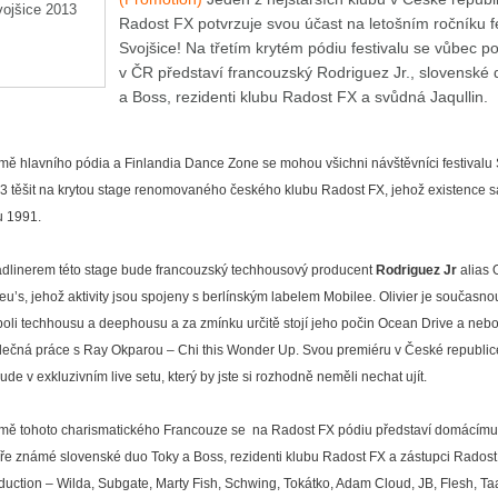
Radost FX potvrzuje svou účast na letošním ročníku fe
Svojšice! Na třetím krytém pódiu festivalu se vůbec p
v ČR představí francouzský Rodriguez Jr., slovenské
a Boss, rezidenti klubu Radost FX a svůdná Jaqullin.
mě hlavního pódia a Finlandia Dance Zone se mohou všichni návštěvníci festivalu 
3 těšit na krytou stage renomovaného českého klubu Radost FX, jehož existence 
u 1991.
dlinerem této stage bude francouzský techhousový producent
Rodriguez Jr
alias 
eu’s, jehož aktivity jsou spojeny s berlínským labelem Mobilee. Olivier je současno
poli techhousu a deephousu a za zmínku určitě stojí jeho počin Ocean Drive a neb
lečná práce s Ray Okparou – Chi this Wonder Up. Svou premiéru v České republice
ude v exkluzivním live setu, který by jste si rozhodně neměli nechat ujít.
mě tohoto charismatického Francouze se na Radost FX pódiu představí domácímu
ře známé slovenské duo Toky a Boss, rezidenti klubu Radost FX a zástupci Radost
duction – Wilda, Subgate, Marty Fish, Schwing, Tokátko, Adam Cloud, JB, Flesh, T