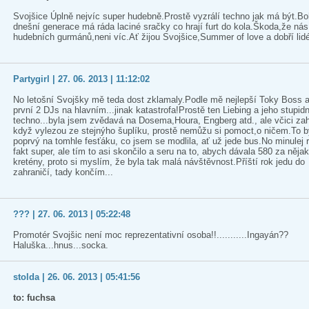
Svojšice Úplně nejvíc super hudebně.Prostě vyzrálí techno jak má být.Bo
dnešní generace má ráda laciné sračky co hrají furt do kola.Škoda,že nás
hudebních gurmánů,neni víc.Ať žijou Svojšice,Summer of love a dobří lidé
Partygirl | 27. 06. 2013 | 11:12:02
No letošní Svojšky mě teda dost zklamaly.Podle mě nejlepší Toky Boss 
první 2 DJs na hlavním...jinak katastrofa!Prostě ten Liebing a jeho stupidn
techno...byla jsem zvědavá na Dosema,Houra, Engberg atd., ale včici zahr
když vylezou ze stejnýho šuplíku, prostě nemůžu si pomoct,o ničem.To by
poprvý na tomhle fesťáku, co jsem se modlila, ať už jede bus.No minulej 
fakt super, ale tím to asi skončilo a seru na to, abych dávala 580 za něja
kretény, proto si myslím, že byla tak malá návštěvnost.Příští rok jedu do
zahraničí, tady končím...
??? | 27. 06. 2013 | 05:22:48
Promotér Svojšic není moc reprezentativní osoba!!...........Ingayán??
Haluška...hnus...socka.
stolda | 26. 06. 2013 | 05:41:56
to: fuchsa