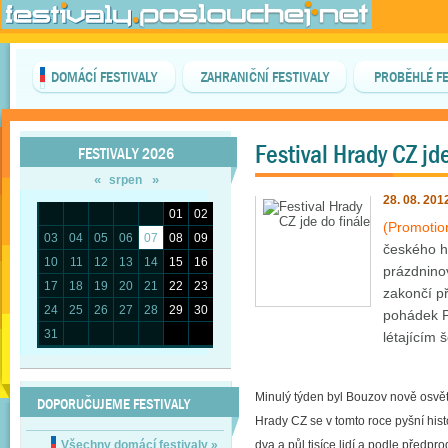
DOMÁCÍ FESTIVALY
ZAHRANIČNÍ FESTIVALY
PROBĚHLÉ FE
Festival Hrady CZ jd
FESTIVALY 2026
«
»
srpen
28. 08. 201
01
02
(Promotio
03
04
05
06
07
08
09
českého h
10
11
12
13
14
15
16
prázdnino
17
18
19
20
21
22
23
zakončí př
24
25
26
27
28
29
30
pohádek P
31
létajícím š
Minulý týden byl Bouzov nově osvět
DOPORUČUJEME FESTIVALY
Hrady CZ se v tomto roce pyšní histor
Všechny domácí festivaly
»
dva a půl tisíce lidí a podle předpro