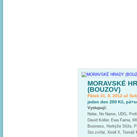
MORAVSKÉ H
(BOUZOV)
Pátek 31. 8. 2012 až Sob
jeden den 200 Kč, pá+s
Vystupují:
Nebe, No Name, UDG, Profe
David Koller, Ewa Farna, 
Business, Horkýže Slíže, P
Sto zvířat, Xindl X, Tomáš 