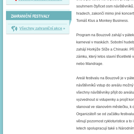
souhrnem čtyřicet osm návštěvníků. 
hradech, zakončí mimo jiné koncert
ZAHRANIČNÍ FESTIVALY
Tomáš Klus a Monkey Business.
Všechny zahraniční akce
»
Program na Bouzově zahájí v pátek
karneval v maskách. Sobotní hudebn
zahájí Horkýže Slíže a Chinaski. P
zámku, který letos slavní třicetileté
nebo Mandrage.
Areál festivalu na Bouzově je v pát
návštěvníků vstup do areálu možný 
všechny návštěvníky přijít do areá
vyzvednout si vstupenky a projít ko
stanovat ve stanovém městečku, k di
Organizátoři se od začátku festival
věnují pozornost cykloturistice a to
letech spolupracují také s Národn