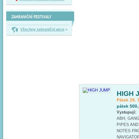
ZAHRANIČNÍ FESTIVALY
Všechny zahraniční akce
»
HIGH 
Pátek 29. 
pátek 500,
Vystupují:
ABH, GANG 
PIPES AND
NOTES FRO
NAVIGATORS