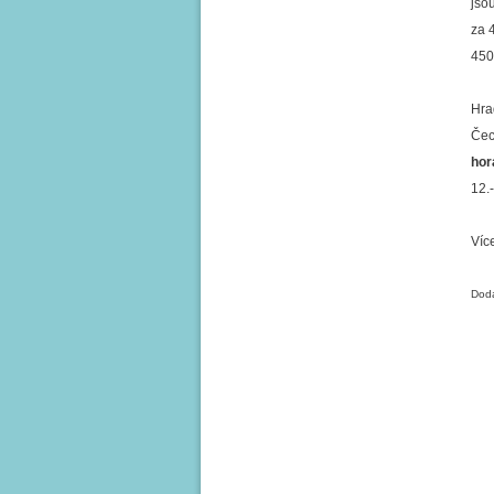
jso
za 
450
Hra
Čec
ho
12.
Víc
Doda