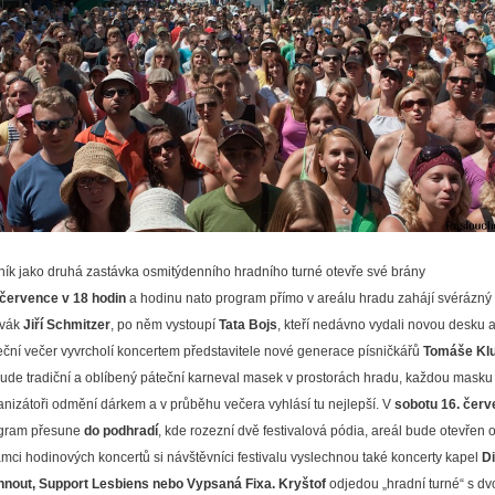
ník jako druhá zastávka osmitýdenního hradního turné otevře své brány
 července v 18 hodin
a hodinu nato program přímo v areálu hradu zahájí svérázný
vák
Jiří Schmitzer
, po něm vystoupí
Tata Bojs
, kteří nedávno vydali novou desku a
eční večer vyvrcholí koncertem představitele nové generace písničkářů
Tomáše Kl
ude tradiční a oblíbený páteční karneval masek v prostorách hradu, každou masku
anizátoři odmění dárkem a v průběhu večera vyhlásí tu nejlepší. V
sobotu 16. čer
gram přesune
do podhradí
, kde rozezní dvě festivalová pódia, areál bude otevřen 
ámci hodinových koncertů si návštěvníci festivalu vyslechnou také koncerty kapel
Di
nout, Support Lesbiens nebo Vypsaná Fixa. Kryštof
odjedou „hradní turné“ s dv