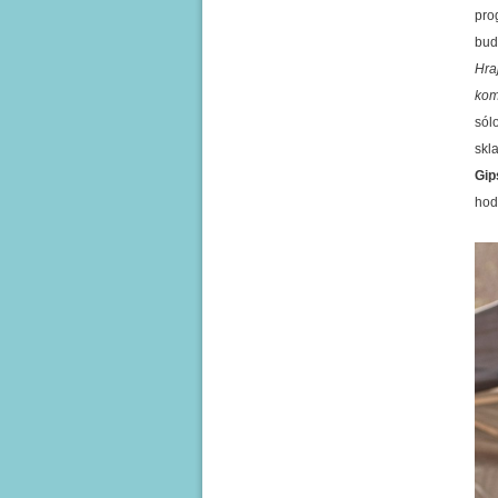
pro
bud
Hraj
kom
sól
skl
Gip
hod