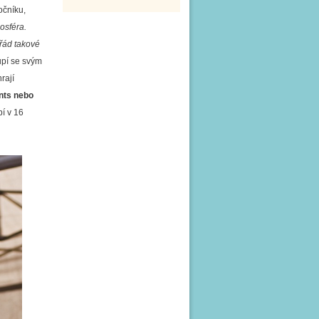
očníku,
osféra.
ořád takové
upí se svým
rají
ints nebo
pí v 16