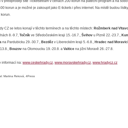
u v předprodeji sítě Ticketstream v cenách 200 korun na páteční program a na sobo
400 korun a je možné je zakoupit jako E-tickets i přes internet. Na místě budou lístky
 korun.
dy CZ se letos konají v těchto termínech a na těchto místech:
Rožmberk nad Vltav
hách 8.-9.7,
Točník
ve Středočeském kraji 15.-16.7.,
Švihov
u Plzně 22.-23.7.,
Kun
ra
na Pardubicku 29.-30.7.,
Bezděz
v Libereckém kraji 5.-6.8.,
Hradec nad Moravic
-13.8.,
Bouzov
na Olomoucku 19.-20.8. a
Valtice
na jižní Moravě 26.-27.8.
e informací na:
www.ceskehrady.cz
,
www.moravskehrady.cz
,
www.hradycz.cz
l: Martina Reková, 4Press