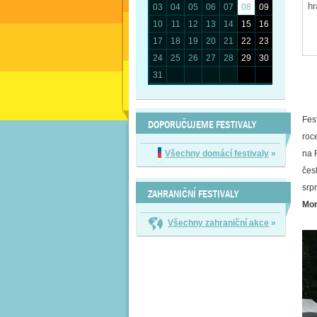
03
04
05
06
07
08
09
10
11
12
13
14
15
16
17
18
19
20
21
22
23
24
25
26
27
28
29
30
31
Fes
DOPORUČUJEME FESTIVALY
roc
Všechny domácí festivaly
»
na 
čes
srp
ZAHRANIČNÍ FESTIVALY
Mor
Všechny zahraniční akce
»