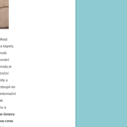
íklad
 a kapely.
rnutá
 konání
hrady je
zniční
sty a
vstoupil do
 informační
té
tou a
ho ústavu
.
nou cenu