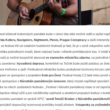
ěsné blízkosti historických památek bude v rámci léta dále možné vidět a slyšet např
ida Kollera, Navigators, Nightwork, Plexis, Prague Conspiracy
a další interprety
se festival liší od ostatních hudebních festivalů je fakt, že je v ceně vstupného zah
hlídka jednotlivých hradů, které nabízejí často i několik prohlídkových tras. V místě
tivalů je možné bezpečně stanovat
ve stanovém městečku zdarma
, na jednotlivé 
y zavedena i
kyvadlová doprava
, konkrétně na Točník bude jezdit autobus ze žele
nice Hořovice a zpět. Festivalová městečka budou poskytovat úschovny kol pro cykli
gram ve spolupráci s projektem
Kolo pro život
. Festival Hrady CZ také letos prvně 
é spolupráce s
Národním památkovým ústavem
, který chystá například speciální
tra na všech zastávkách festivalu.
„Festival i Národní památkový ústav si od započa
upráce slibují užší a pro návštěvníky zajímavé a atraktivní propojení kultury s kvali
luzivitou památek ve správě NPÚ,“
uvedl Tomáš Brabec z Národního památkové
anizátoři doporučují rezervovat prohlídku hradů předem.
Vstupenky za zvýhodně