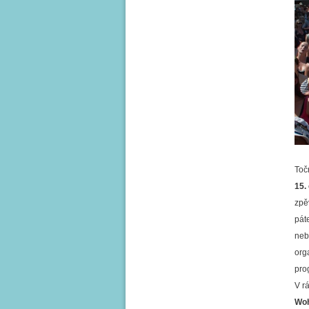
Toč
15.
zpě
pát
neb
org
pro
V r
Woh