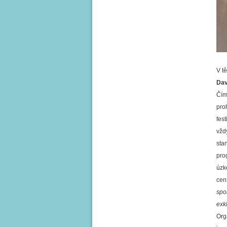
V t
Dav
Čím 
pro
fes
vžd
sta
pro
úzk
cen
spol
exk
Org