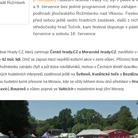
a 9. července bez jediné programové změny zahájen 
podhradí jihočeského Rožmberku nad Vltavou. Festiv
před sebou ještě sedm hradních zastávek, další z nic
středočeský hrad Točník, kam festival doputuje v páte
července a sobotu 16. července.
tival Hrady CZ, který zahrnuje
České hrady.CZ a Moravské hrady.CZ
, navštívilo 
e
42 tisíc lidí
, čímž se zapsal mezi největší kulturní akce v zemi vůbec. Příznivci festi
Rožmberku zahájilo čtyři a půl tisíce návštěvníků, mohou v Čechách téměř dvacítku
kých hudebních interpretů zastihnout ještě na
Švihově, Kunětické hoře
a
Bezdězu
nu hudební turné přesune na Moravu, kde se vždy během dvou dnů představí v
Hra
avicí, Bouzově
a vůbec poprvé ve
Valticích
v malebném kraji jižní Moravy.