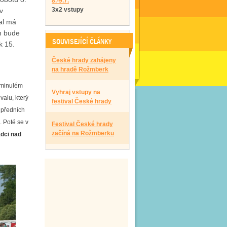
8.-9.7.
3x2 vstupy
v
al má
h bude
SOUVISEJÍCÍ ČLÁNKY
k 15.
České hrady zahájeny
na hradě Rožmberk
v minulém
Vyhraj vstupy na
valu, který
festival České hrady
 předních
. Poté se v
Festival České hrady
začíná na Rožmberku
dci nad