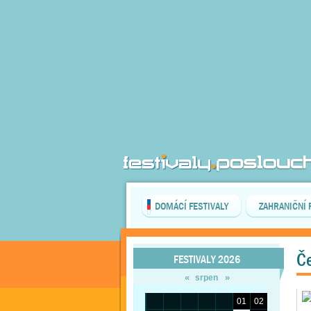
DOMÁCÍ FESTIVALY
ZAHRANIČNÍ 
Če
FESTIVALY 2026
«
»
srpen
01
02