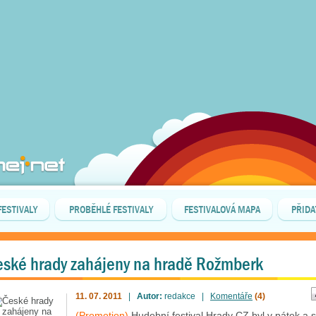
FESTIVALY
PROBĚHLÉ FESTIVALY
FESTIVALOVÁ MAPA
PŘIDA
ské hrady zahájeny na hradě Rožmberk
11. 07. 2011
|
Autor:
redakce |
Komentáře
(4)
(Promotion)
Hudební festival Hrady CZ byl v pátek a 