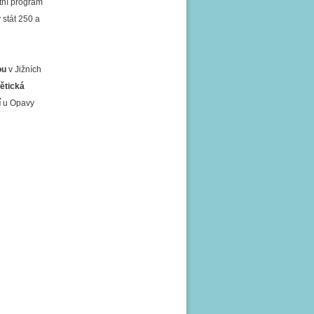
tní program
 stát 250 a
ou
v Jižních
ětická
í
u Opavy