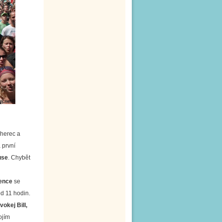
 herec a
 první
use
. Chybět
vence
se
od 11 hodin.
vokej Bill,
ojím