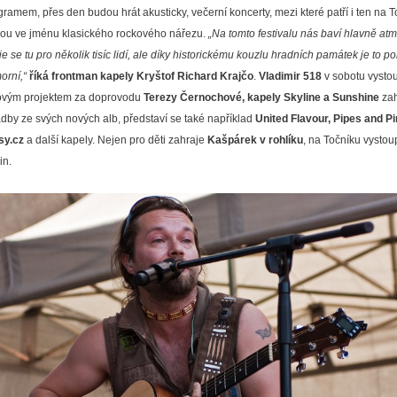
gramem, přes den budou hrát akusticky, večerní koncerty, mezi které patří i ten na T
ou ve jménu klasického rockového nářezu.
„Na tomto festivalu nás baví hlavně atm
e se tu pro několik tisíc lidí, ale díky historickému kouzlu hradních památek je to p
orní,“
říká frontman kapely Kryštof Richard Krajčo
.
Vladimir 518
v sobotu vysto
ovým projektem za doprovodu
Terezy Černochové, kapely Skyline a Sunshine
zah
adby ze svých nových alb, představí se také například
United Flavour, Pipes and P
sy.cz
a další kapely. Nejen pro děti zahraje
Kašpárek v rohlíku
, na Točníku vystou
in.