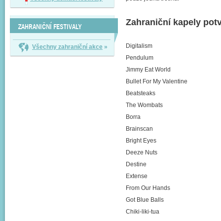
Zahraniční kapely potv
ZAHRANIČNÍ FESTIVALY
Digitalism
Všechny zahraniční akce
»
Pendulum
Jimmy Eat World
Bullet For My Valentine
Beatsteaks
The Wombats
Borra
Brainscan
Bright Eyes
Deeze Nuts
Destine
Extense
From Our Hands
Got Blue Balls
Chiki-liki-tua