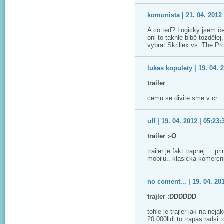
komunista | 21. 04. 2012 
A co teď? Logicky jsem če
oni to takhle blbě tozděle
vybrat Skrillex vs. The Pr
lukas kopulety | 19. 04. 
trailer
cemu se divite sme v cr
uff | 19. 04. 2012 | 05:23:
trailer :-O
trailer je fakt trapnej ...
mobilu.. klasicka komercn
no coment... | 19. 04. 20
trajler :DDDDDD
tohle je trajler jak na ne
20.000lidi to trapas radsi 