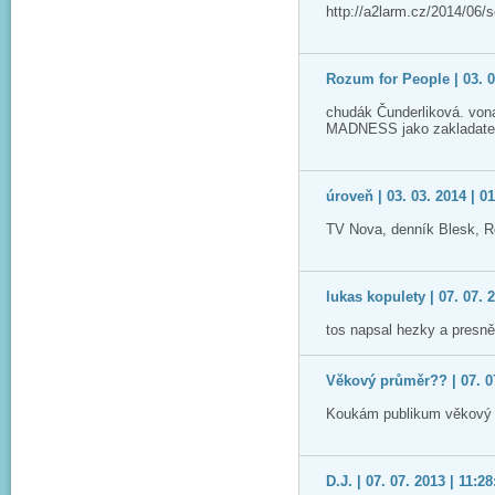
http://a2larm.cz/2014/06/
Rozum for People | 03. 0
chudák Čunderliková. vona 
MADNESS jako zakladatelé
úroveň | 03. 03. 2014 | 0
TV Nova, denník Blesk, 
lukas kopulety | 07. 07. 
tos napsal hezky a presně
Věkový průměr?? | 07. 07
Koukám publikum věkový p
D.J. | 07. 07. 2013 | 11:28