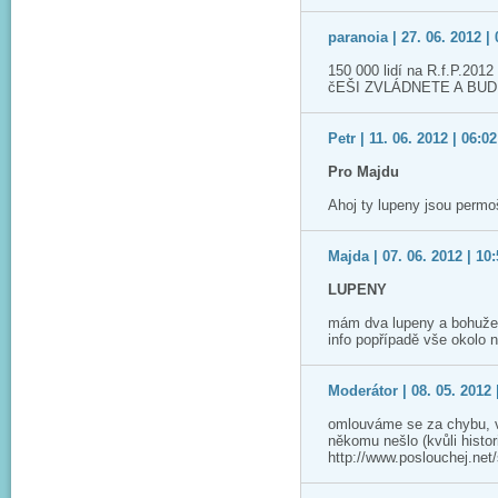
paranoia | 27. 06. 2012 | 
150 000 lidí na R.f.P.20
čEŠI ZVLÁDNETE A BUDE 
Petr | 11. 06. 2012 | 06:02
Pro Majdu
Ahoj ty lupeny jsou perm
Majda | 07. 06. 2012 | 10
LUPENY
mám dva lupeny a bohužel 
info popřípadě vše okolo 
Moderátor | 08. 05. 2012 
omlouváme se za chybu, v
někomu nešlo (kvůli histor
http://www.poslouchej.net