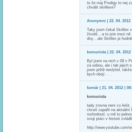
to že maj Prodigy to nej z
chválit skrillexe?
Anonymni | 22. 04. 2012 
Taky jsem čekal Skrillex v
životě....a to jste mezi n
dny....ale Skrillex je hodn
komunista | 22. 04. 2012 
Byl jsem na nich v 09 v P
za sebou, ale i tak jejich 
jsem ještě neslyšel, takže
bych obojí . . .
komár | 21. 04. 2012 | 08
komunista
tady zrovna není co řešit, j
chceš zapařit na aktuální 
rozhodnutí. u mě to jednod
svoji práci v historii zvlád
http://www.youtube.com/w