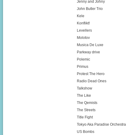
Jenny and Johny
John Butler Trio
Kele
Konflikt!
Levellers
Molotov
Musica De Luxe
Parkway drive
Polemic
Primus
Protest The Hero
Radio Dead Ones
Talkshow
The Like
The Qemists
The Streets
Title Fight
Tokyo Aka Paradise Orchestra
US Bombs