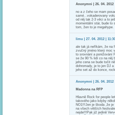
Anonymni | 26. 04. 2012 
no a z čeho se mam posadit
samé...vokaderovany voká
od něj tak 2-3 věci a to j
momentální stár, bude to s
tom, žen to je megahype.
limu | 27. 04. 2012 | 11:3
ale tak já neříkám, že na 
zvučný jméno který moc v 
to srovnání a ponižování P
se že 90 % lidí co na něj 
jeho cena se bude točit n
dohromady, je to jen DJ a
jeho set až do konce, rock
Anonymni | 26. 04. 2012 
Madonna na RFP
Hlavně Rock for people let
takového jako kdyby někd
NO1!!!Jen je škoda ,že je f
na všech větších festival
nejde!!!Pak již jedině Ver