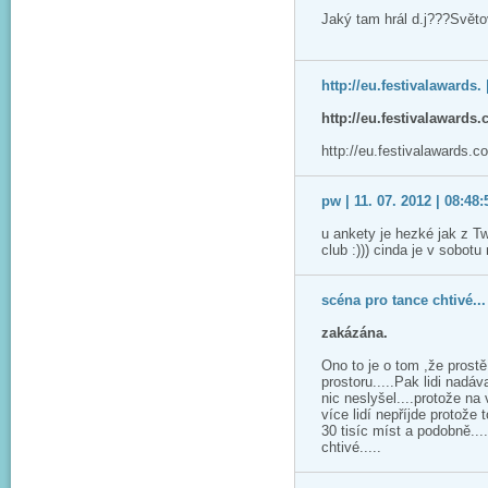
Jaký tam hrál d.j???Svět
http://eu.festivalawards. 
http://eu.festivalawards
http://eu.festivalawards.
pw | 11. 07. 2012 | 08:48:
u ankety je hezké jak z T
club :))) cinda je v sobotu
scéna pro tance chtivé... 
zakázána.
Ono to je o tom ,že prost
prostoru.....Pak lidi nadáv
nic neslyšel....protože na 
více lidí nepříjde protože 
30 tisíc míst a podobně...
chtivé.....