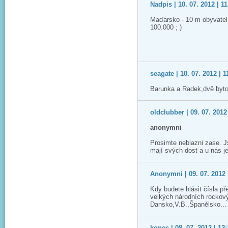
Nadpis | 10. 07. 2012 | 11
Maďarsko - 10 m obyvatel -
100.000 ; )
seagate | 10. 07. 2012 | 1
Barunka a Radek,dvě bytos
oldclubber | 09. 07. 2012
anonymni
Prosimte neblazni zase. 
mají svých dost a u nás je
Anonymni | 09. 07. 2012 
Kdy budete hlásit čísla př
velkých národních rockový
Dansko,V.B.,Španělsko...
konec | 08. 07. 2012 | 12