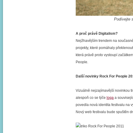
Podívejte 
A proč právě Digitalism?
Nejžhavějším trendem na současné 
projekty, které pomáhaly překlenout 
která právě proto vystoupí začátke
People.
Další novinky Rock For People 20
Vizuálně nejzajímavější novinkou ti
alespoň co se týče
loga
a souvisejí
povedla nová identita festivalu na 
Nový web festivalu bude spuštěn dn