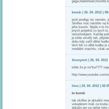
gaga,Radiohead,Roxette,M
komár | 26. 04. 2012 | 08
proti prodigy nic nemám, j
Skrillex moc návštěv na 
jeho kouzlo. Nejde o to ž
jiných projektů co bych tu
nerozhodujem. Každej potř
je tohle skvělý tah, přijed
dobu kdy začli dělat hudb
těch lidí co dělá hudbu je
mediální masírku. však u
Anonymni | 26. 04. 2012 
tohle že je mr*ka???? zap
http://www.youtube.com/
limu | 24. 04. 2012 | 02:4
to komár
tak skrillex je aktuální me
vokaderem máš za krutej 
dokáže jen za nehet toho c