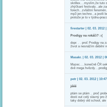
skrillex....myslím,že tuto
zhýčkaní festivaly...ale z
forech...zvláštní fenomén
mp3 jen techno...a jestli 
protože je to v týdnu-prac
firestarter | 02. 03. 2012 
Prodigy na rokáči? :-(
dopr. . . proč Prodigy na 
život a nesnážím debilní ro
Masakr. | 02. 03. 2012 | 0
Mazec.....konečně ČR sek
dvě mega hvězdy....prodigy
petr | 02. 03. 2012 | 10:47
jééé
ptám se ptám .. proč probo
dosti out celý slavný pro ži
taky dobrý old school, ale 