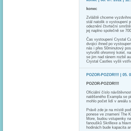
konec
Zvláště chceme vyzdvihnou
stál natolik o vystoupení 
odeznění čtvrteční smrště 
jej naplno společně se 70
Čas vystoupení Crystal Ca
dvojici ihned po vystoupe
nás i přes 50minutový pos
vytvořili ohromný kotel, n
se jim nad ránem rozbil a
Crystal Castles vyšli vstříc
POZOR-POZOR!!!! | 05. 07
POZOR-POZOR!!!!
Oficiální číslo návštěvno
natěšeného Exampla se pře
mohlo počet lidí v areálu 
Právě zde je na místě pod
ponese ve znamení The Koo
More, budou vstupenky na 
fanoušků Skrillexe a hlav
hodinách bude kapacita ar