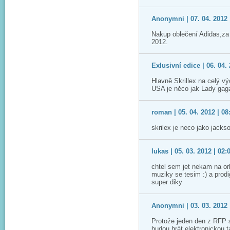
Anonymni | 07. 04. 2012 
Nakup oblečení Adidas,za
2012.
Exlusivní edice | 06. 04. 
Hlavně Skrillex na celý v
USA je něco jak Lady gaga..
roman | 05. 04. 2012 | 08
skrilex je neco jako jack
lukas | 05. 03. 2012 | 02:
chtel sem jet nekam na or
muziky se tesim :) a prod
super diky
Anonymni | 03. 03. 2012 
Protože jeden den z RFP s
budou hrát elektronickou t