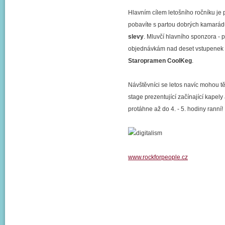
Hlavním cílem letošního ročníku je 
pobavíte s partou dobrých kamarádů
slevy
. Mluvčí hlavního sponzora - p
objednávkám nad deset vstupenek p
Staropramen CoolKeg
.
Návštěvníci se letos navíc mohou těši
stage prezentující začínající kape
protáhne až do 4. - 5. hodiny ranní!
www.rockforpeople.cz