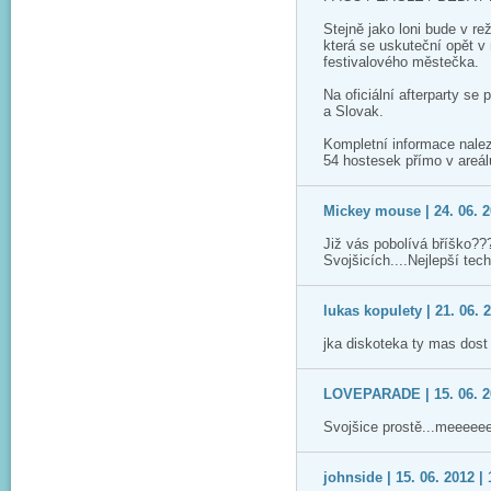
Stejně jako loni bude v rež
která se uskuteční opět v 
festivalového městečka.
Na oficiální afterparty se 
a Slovak.
Kompletní informace nalez
54 hostesek přímo v areálu
Mickey mouse | 24. 06. 2
Již vás pobolívá bříško???
Svojšicích....Nejlepší tec
lukas kopulety | 21. 06. 
jka diskoteka ty mas dost
LOVEPARADE | 15. 06. 20
Svojšice prostě...meeeeeeee
johnside | 15. 06. 2012 | 