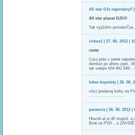
All star DJs legendary!! |
All star planet DJS!!!
Tak vyjíždím pomalu!Čus,
cirkus1 | 27. 06. 2012 | 1
cesta
Cuzz,jedu v patek odpoled
domluvi po afteru zpet...
tak volejte 604 842 849...
lukas kopulety | 26. 06. 
všici prodavaj listky na 
..............................
paranoia | 26. 06. 2012 | 
Hlavně at je 40 stupnů..a 
Brně na PVD....a ZÁVID