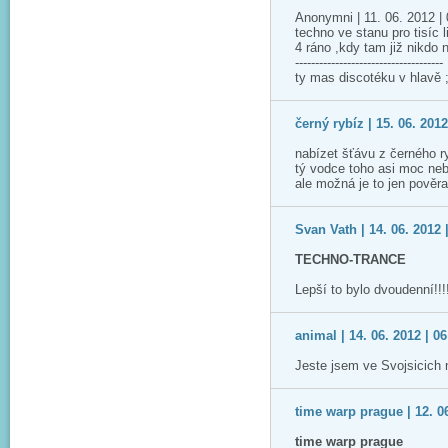
Anonymni | 11. 06. 2012 | 
techno ve stanu pro tisíc l
4 ráno ,kdy tam již nikdo 
-------------------------------------
ty mas discotéku v hlavě ;
černý rybíz | 15. 06. 2012
nabízet šťávu z černého r
tý vodce toho asi moc ne
ale možná je to jen pověra
Svan Vath | 14. 06. 2012 
TECHNO-TRANCE
Lepší to bylo dvoudenní!!!!
animal | 14. 06. 2012 | 06
Jeste jsem ve Svojsicich 
time warp prague | 12. 06
time warp prague