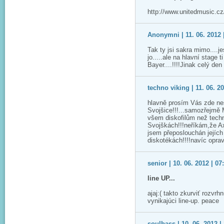
http://www.unitedmusic.cz
Anonymni | 11. 06. 2012 
Tak ty jsi sakra mimo....je
jo.....ale na hlavní stage 
Bayer....!!!!Jinak celý den
techno viking | 11. 06. 20
hlavně prosím Vás zde ne
Svojšice!!!...samozřejmě M
všem diskofilům než techno
Svojškách!!!neříkám,že Ax
jsem přeposlouchán jejích 
diskotékách!!!!navíc op
senior | 10. 06. 2012 | 07
line UP...
ajaj:( takto zkurviť rozvrh
vynikajúci line-up. peace
soulbass | 10. 06. 2012 |