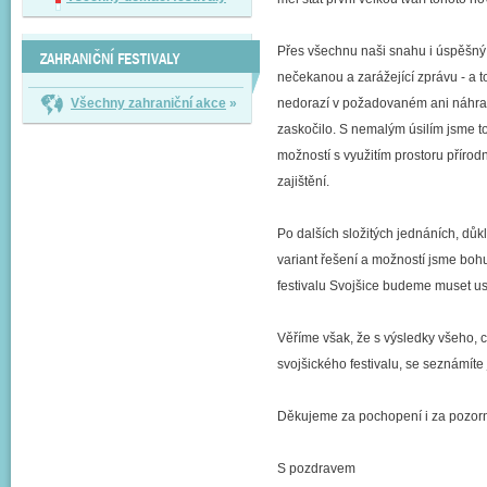
Přes všechnu naši snahu i úspěšný v
ZAHRANIČNÍ FESTIVALY
nečekanou a zarážející zprávu - a 
Všechny zahraniční akce
»
nedorazí v požadovaném ani náhrad
zaskočilo. S nemalým úsilím jsme toti
možností s využitím prostoru přírod
zajištění.
Po dalších složitých jednáních, důk
variant řešení a možností jsme bohu
festivalu Svojšice budeme muset us
Věříme však, že s výsledky všeho, 
svojšického festivalu, se seznámíte ji
Děkujeme za pochopení i za pozorn
S pozdravem