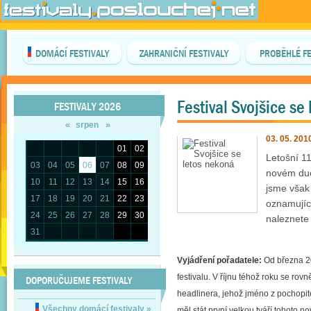
DOMÁCÍ FESTIVALY
ZAHRANIČNÍ FESTIVALY
PROBĚHLÉ FE
Festival Svojšice se
FESTIVALY 2026
«
»
srpen
03. 05. 201
01
02
Letošní 11
03
04
05
06
07
08
09
novém duc
10
11
12
13
14
15
16
jsme však
17
18
19
20
21
22
23
oznamující
24
25
26
27
28
29
30
naleznete 
31
Vyjádření pořadatele:
Od března 20
festivalu. V říjnu téhož roku se rov
DOPORUČUJEME FESTIVALY
headlinera, jehož jméno z pochopit
Všechny domácí festivaly
»
měl stát první velkou tváří tohoto no