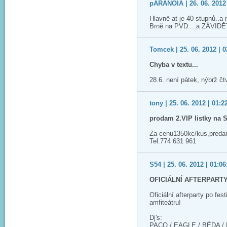
pARANOIA | 26. 06. 2012 
Hlavně at je 40 stupnů..a 
Brně na PVD....a ZÁVID
Tomcek | 25. 06. 2012 | 0
Chyba v textu...
28.6. není pátek, nýbrž čtv
tony | 25. 06. 2012 | 01:2
prodam 2.VIP listky na 
Za cenu1350kc/kus,predan
Tel.774 631 961
S54 | 25. 06. 2012 | 01:06
OFICIÁLNÍ AFTERPARTY
Oficiální afterparty po fe
amfiteátru!
Dj's:
PACO / EAGLE / BÉDA / 