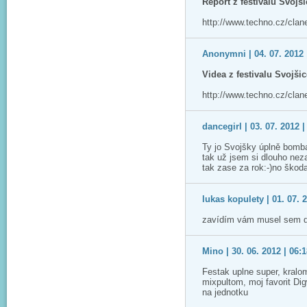
Report z festivalu Svojš
http://www.techno.cz/clane
Anonymni | 04. 07. 2012 
Videa z festivalu Svojš
http://www.techno.cz/clan
dancegirl | 03. 07. 2012 |
Ty jo Svojšky úplně bomb
tak už jsem si dlouho nez
tak zase za rok:-)no škoda
lukas kopulety | 01. 07. 
zavídím vám musel sem do
Mino | 30. 06. 2012 | 06:
Festak uplne super, kralo
mixpultom, moj favorit Di
na jednotku