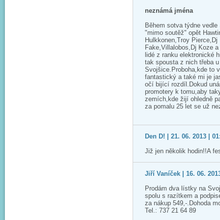
neznámá jména
Během sotva týdne vedle 
"mimo soutěž" opět Hawti
Hulkkonen,Troy Pierce,Dj
Fake,Villalobos,Dj Koze a
lidé z ranku elektronické 
tak spousta z nich třeba u
Svojšice.Proboha,kde to v
fantastický a také mi je j
očí bijící rozdíl.Dokud un
promotery k tomu,aby taky
zemích,kde žijí ohledně p
za pomalu 25 let se už ne
Den D! | 21. 06. 2013 | 01
Již jen několik hodin!!A fe
Jiří Vaníček | 16. 06. 201
Prodám dva lístky na Svoj
spolu s razítkem a podpi
za nákup 549,-.Dohoda mo
Tel.: 737 21 64 89