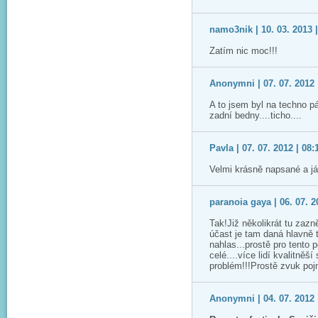
namo3nik | 10. 03. 2013 |
Zatím nic moc!!!
Anonymni | 07. 07. 2012 
A to jsem byl na techno pá
zadní bedny....ticho....
Pavla | 07. 07. 2012 | 08:
Velmi krásně napsané a já
paranoia gaya | 06. 07. 2
Tak!Již několikrát tu zazn
účast je tam daná hlavně 
nahlas...prostě pro tento poč
celé....více lidí kvalitněší
problém!!!Prostě zvuk pojme
Anonymni | 04. 07. 2012 