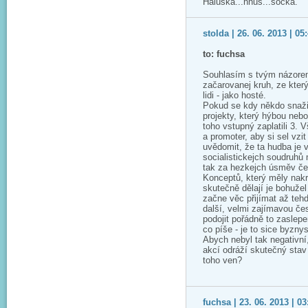
Haluška...hnus...socka.
stolda | 26. 06. 2013 | 05
to: fuchsa
Souhlasím s tvým názorem, 
začarovanej kruh, ze kter
lidi - jako hosté.
Pokud se kdy někdo snažil
projekty, který hýbou nebo
toho vstupný zaplatili 3. 
a promoter, aby si sel vzi
uvědomit, že ta hudba je 
socialistickejch soudruhů 
tak za hezkejch úsměv če
Konceptů, který měly nakro
skutečně dělají je bohuže
začne věc přijímat až tehd
další, velmi zajímavou čes
podojit pořádně to zaslepe
co píše - je to sice byzny
Abych nebyl tak negativní
akcí odráží skutečný stav
toho ven?
fuchsa | 23. 06. 2013 | 03