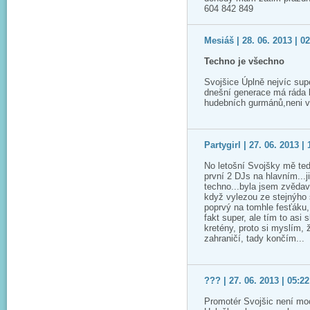
604 842 849
Mesiáš | 28. 06. 2013 | 0
Techno je všechno
Svojšice Úplně nejvíc sup
dnešní generace má ráda l
hudebních gurmánů,neni víc
Partygirl | 27. 06. 2013 | 
No letošní Svojšky mě te
první 2 DJs na hlavním...j
techno...byla jsem zvědav
když vylezou ze stejnýho 
poprvý na tomhle fesťáku, 
fakt super, ale tím to asi
kretény, proto si myslím, 
zahraničí, tady končím...
??? | 27. 06. 2013 | 05:22
Promotér Svojšic není moc 