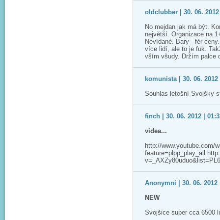
oldclubber | 30. 06. 2012
No mejdan jak má být. Kom
největší. Organizace na 1+
Nevídané. Bary - fér ceny
více lidí, ale to je fuk. Ta
vším všudy. Držím palce 
komunista | 30. 06. 2012 
Souhlas letošní Svojšky st
finch | 30. 06. 2012 | 01:
videa...
http://www.youtube.co
feature=plpp_play_all htt
v=_AXZy80uduo&list=PL6
Anonymni | 30. 06. 2012 
NEW
Svojšice super cca 6500 lid