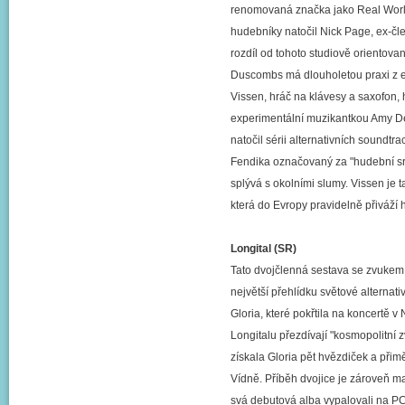
renomovaná značka jako Real World
hudebníky natočil Nick Page, ex-č
rozdíl od tohoto studiově orientov
Duscombs má dlouholetou praxi z e
Vissen, hráč na klávesy a saxofon,
experimentální muzikantkou Amy De
natočil sérii alternativních soundtra
Fendika označovaný za "hudební s
splývá s okolními slumy. Vissen je
která do Evropy pravidelně přiváží h
Longital (SR)
Tato dvojčlenná sestava se zvukem p
největší přehlídku světové alternati
Gloria, které pokřtila na koncertě 
Longitalu přezdívají "kosmopolitní 
získala Gloria pět hvězdiček a přim
Vídně. Příběh dvojice je zároveň ma
svá debutová alba vypalovali na PC