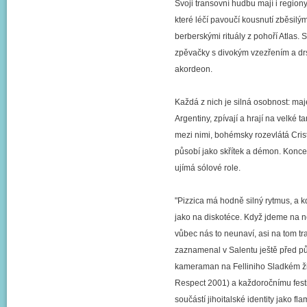
Svoji transovní hudbu mají i regiony j
které léčí pavoučí kousnutí zběsilým
berberskými rituály z pohoří Atlas. 
zpěvačky s divokým vzezřením a drs
akordeon.
Každá z nich je silná osobnost: maje
Argentiny, zpívají a hrají na velké
mezi nimi, bohémsky rozevlátá Cris
působí jako skřítek a démon. Koncer
ujímá sólové role.
"Pizzica má hodně silný rytmus, a k
jako na diskotéce. Když jdeme na n
vůbec nás to neunaví, asi na tom tra
zaznamenal v Salentu ještě před půl
kameraman na Felliniho Sladkém ži
Respect 2001) a každoročnímu festi
součástí jihoitalské identity jako f