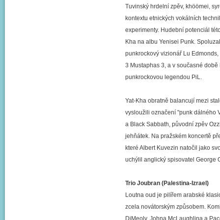
Tuvinský hrdelní zpěv, khöömei, sy
kontextu etnických vokálních techni
experimenty. Hudební potenciál této
Kha na albu Yenisei Punk. Spoluza
punkrockový vizionář Lu Edmonds,
3 Mustaphas 3, a v současné době 
punkrockovou legendou PiL.
Yat-Kha obratně balancují mezi stal
vysloužili označení "punk dálného 
a Black Sabbath, původní zpěv Ozzi
jehňátek. Na pražském koncertě pře
které Albert Kuvezin natočil jako s
uchýlil anglický spisovatel George
Trio Joubran (Palestina-Izrael)
Loutna oud je pilířem arabské klasi
zcela novátorským způsobem. Kombin
DiMeoly, Johna McLaughlina a Paco 