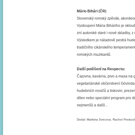
Mário Bihári (ČR)
Slovenský romský zpěvák, akordeonis
Vystoupení Mária Biháriho je sklou
zní autorské staré i nové skladby, z
Výsledkem je náladově pestrá hudeb
tradičního cikánského temperamentu
romských muzikantů.
Další potěšení na Respectu:
Čajovna, kavárna, pivo a masa na g
vegetariánské občerstvení Góvinda
hudebních nosičů a tiskovin, preze
dílen nebo speciální program pro dět
nejmenší) a další...
Dodal: Marketa Svecova, Rachot Product