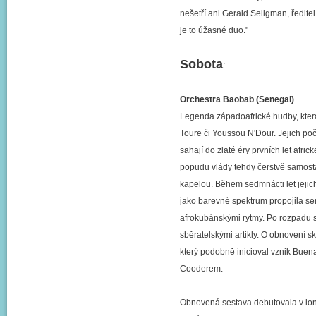
nešetří ani Gerald Seligman, ředitel
je to úžasné duo."
Sobota
:
Orchestra Baobab (Senegal)
Legenda západoafrické hudby, která 
Toure či Youssou N'Dour. Jejich po
sahají do zlaté éry prvních let afri
popudu vlády tehdy čerstvě samost
kapelou. Během sedmnácti let jejich
jako barevné spektrum propojila se
afrokubánskými rytmy. Po rozpadu 
sběratelskými artikly. O obnovení s
který podobně inicioval vznik Buena
Cooderem.
Obnovená sestava debutovala v lon