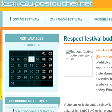
DOMÁCÍ FESTIVALY
ZAHRANIČNÍ FESTIVALY
PROBĚHLÉ FE
Respect festival bu
FESTIVALY 2026
«
»
srpen
23. 04. 201
01
02
(Promotio
03
04
05
06
07
08
09
přehlídka 
10
11
12
13
14
15
16
dosud nezm
17
18
19
20
21
22
23
čistě dám
24
25
26
27
28
29
30
tuvinsko-b
31
arabské lo
scény Etio
DOPORUČUJEME FESTIVALY
Vrcholem festivalu budou světoví k
dakarských klubů i světových mega
Všechny domácí festivaly
»