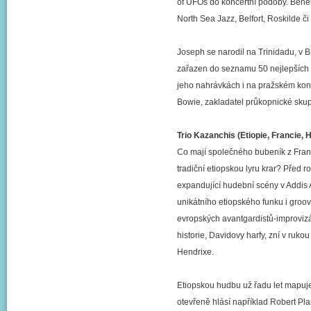
of UFOs do koncertní podoby. Během
North Sea Jazz, Belfort, Roskilde či
Joseph se narodil na Trinidadu, v Bri
zařazen do seznamu 50 nejlepších čer
jeho nahrávkách i na pražském konc
Bowie, zakladatel průkopnické skup
Trio Kazanchis (Etiopie, Francie,
Co mají společného bubeník z Franc
tradiční etiopskou lyru krar? Před r
expandující hudební scény v Addis 
unikátního etiopského funku i groove
evropských avantgardistů-improvizát
historie, Davidovy harfy, zní v ru
Hendrixe.
Etiopskou hudbu už řadu let mapuje
otevřeně hlásí například Robert Plan