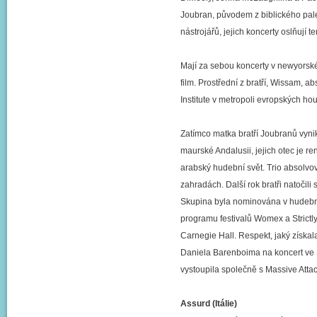
Joubran, původem z biblického pal
nástrojářů, jejich koncerty oslňují t
Mají za sebou koncerty v newyorské 
film. Prostřední z bratří, Wissam, a
Institute v metropoli evropských h
Zatímco matka bratří Joubranů vyni
maurské Andalusii, jejich otec je r
arabský hudební svět. Trio absolvo
zahradách. Další rok bratři natočil
Skupina byla nominována v hudební
programu festivalů Womex a Strictl
Carnegie Hall. Respekt, jaký získal
Daniela Barenboima na koncert ve 
vystoupila společně s Massive Attac
Assurd (Itálie)