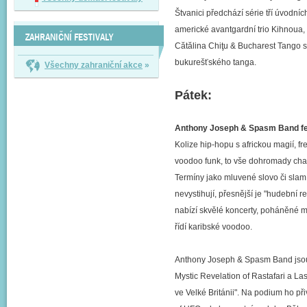
Štvanici předchází série tří úvodníc
americké avantgardní trio Kihnoua,
ZAHRANIČNÍ FESTIVALY
Cătălina Chiţu & Bucharest Tango 
bukurešťského tanga.
Všechny zahraniční akce
»
Pátek:
Anthony Joseph & Spasm Band fea
Kolize hip-hopu s africkou magií, fr
voodoo funk, to vše dohromady ch
Termíny jako mluvené slovo či slam
nevystihují, přesnější je "hudební r
nabízí skvělé koncerty, poháněné m
řídí karibské voodoo.
Anthony Joseph & Spasm Band jsou na
Mystic Revelation of Rastafari a L
ve Velké Británii". Na podium ho p