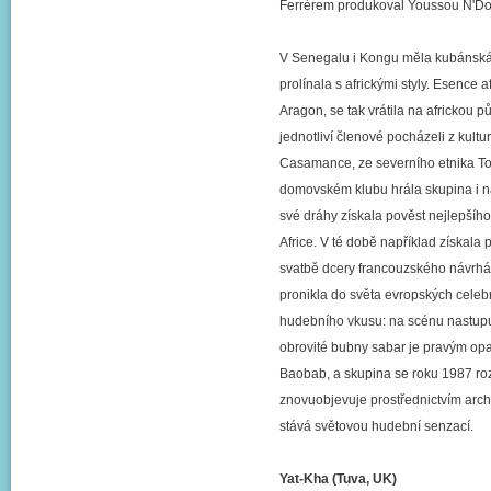
Ferrérem produkoval Youssou N'Do
V Senegalu i Kongu měla kubánská h
prolínala s africkými styly. Esence
Aragon, se tak vrátila na africkou p
jednotliví členové pocházeli z kultu
Casamance, ze severního etnika Tou
domovském klubu hrála skupina i na 
své dráhy získala pověst nejlepší
Africe. V té době například získala
svatbě dcery francouzského návrháře
pronikla do světa evropských celebr
hudebního vkusu: na scénu nastupu
obrovité bubny sabar je pravým opa
Baobab, a skupina se roku 1987 roz
znovuobjevuje prostřednictvím arch
stává světovou hudební senzací.
Yat-Kha (Tuva, UK)