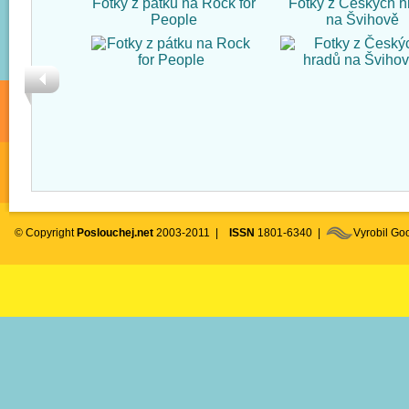
Fotky z pátku na Rock for
Fotky z Českých h
People
na Švihově
© Copyright
Poslouchej.net
2003-2011 |
ISSN
1801-6340 |
Vyrobil G