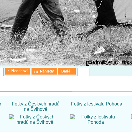
r
Fotky z Českých hradů
Fotky z festivalu Pohoda
na Švihově