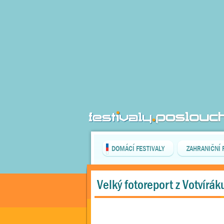
DOMÁCÍ FESTIVALY
ZAHRANIČNÍ 
Velký fotoreport z Votvírák