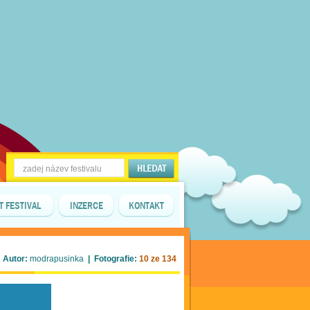
T FESTIVAL
INZERCE
KONTAKT
 Autor:
modrapusinka
| Fotografie:
10 ze 134