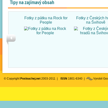
Tipy na zajímavý obsah
Fotky z pátku na Rock for
Fotky z Českých h
People
na Švihově
© Copyright
Poslouchej.net
2003-2011 |
ISSN
1801-6340 |
Vyrobil G