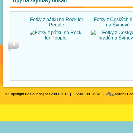
Tipy na zajímavý obsah
Fotky z pátku na Rock for
Fotky z Českých h
People
na Švihově
© Copyright
Poslouchej.net
2003-2011 |
ISSN
1801-6340 |
Vyrobil G