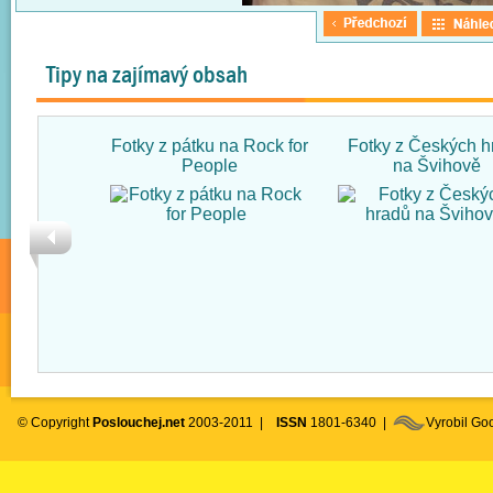
Tipy na zajímavý obsah
Fotky z pátku na Rock for
Fotky z Českých h
People
na Švihově
© Copyright
Poslouchej.net
2003-2011 |
ISSN
1801-6340 |
Vyrobil G