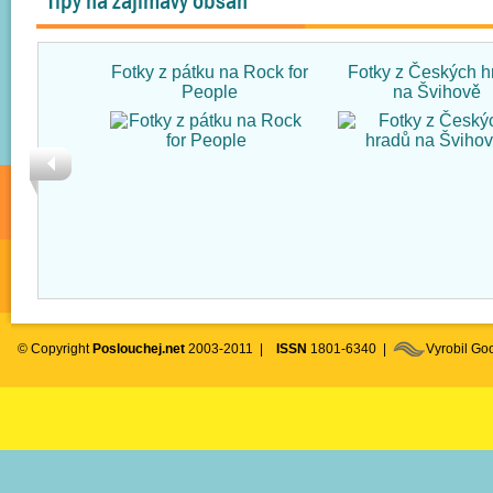
Tipy na zajímavý obsah
Fotky z pátku na Rock for
Fotky z Českých h
People
na Švihově
© Copyright
Poslouchej.net
2003-2011 |
ISSN
1801-6340 |
Vyrobil G