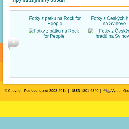
Fotky z pátku na Rock for
Fotky z Českých h
People
na Švihově
© Copyright
Poslouchej.net
2003-2011 |
ISSN
1801-6340 |
Vyrobil G