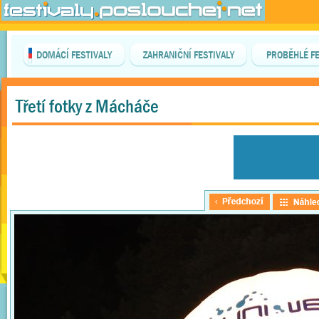
DOMÁCÍ FESTIVALY
ZAHRANIČNÍ FESTIVALY
PROBĚHLÉ FE
Třetí fotky z Mácháče