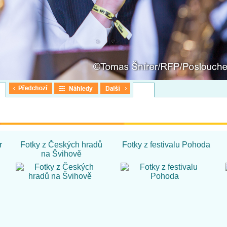
r
Fotky z Českých hradů
Fotky z festivalu Pohoda
na Švihově