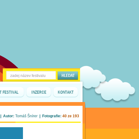
T FESTIVAL
INZERCE
KONTAKT
| Autor:
Tomáš Šnírer
| Fotografie:
40 ze 193