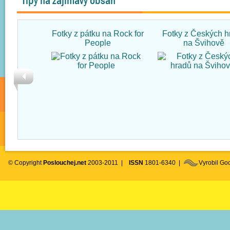
Tipy na zajímavý obsah
Fotky z pátku na Rock for
Fotky z Českých h
People
na Švihově
© Copyright
Poslouchej.net
2003-2011 |
ISSN
1801-6340 |
Vyrobil G