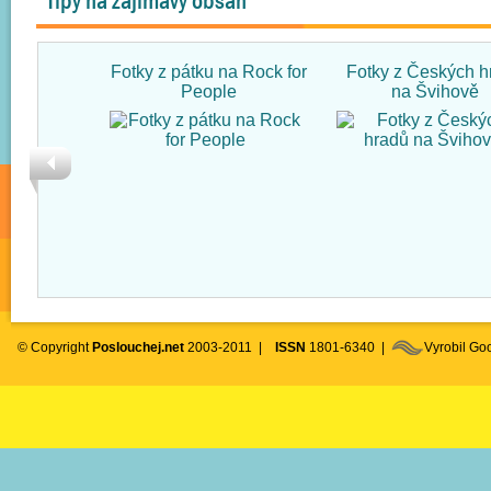
Tipy na zajímavý obsah
Fotky z pátku na Rock for
Fotky z Českých h
People
na Švihově
© Copyright
Poslouchej.net
2003-2011 |
ISSN
1801-6340 |
Vyrobil G