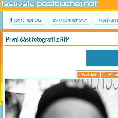
DOMÁCÍ FESTIVALY
ZAHRANIČNÍ FESTIVALY
PROBĚHLÉ FE
První část fotografií z RfP