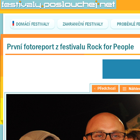
DOMÁCÍ FESTIVALY
ZAHRANIČNÍ FESTIVALY
PROBĚHLÉ FE
První fotoreport z festivalu Rock for People