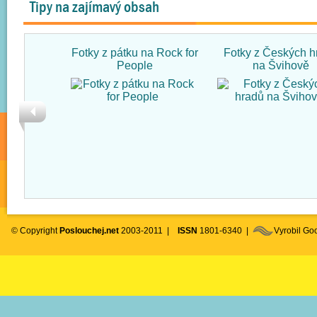
Tipy na zajímavý obsah
Fotky z pátku na Rock for
Fotky z Českých h
People
na Švihově
© Copyright
Poslouchej.net
2003-2011 |
ISSN
1801-6340 |
Vyrobil G