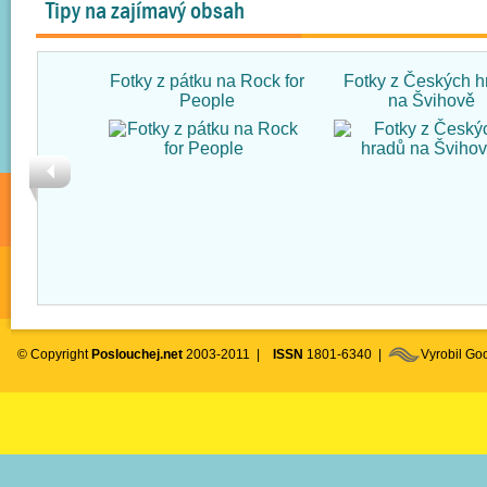
Tipy na zajímavý obsah
Fotky z pátku na Rock for
Fotky z Českých h
People
na Švihově
© Copyright
Poslouchej.net
2003-2011 |
ISSN
1801-6340 |
Vyrobil G