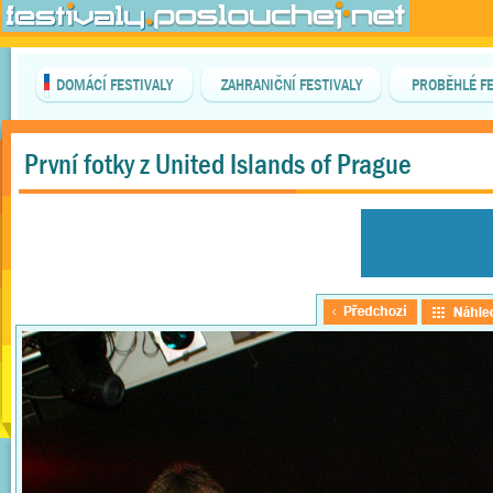
DOMÁCÍ FESTIVALY
ZAHRANIČNÍ FESTIVALY
PROBĚHLÉ FE
První fotky z United Islands of Prague