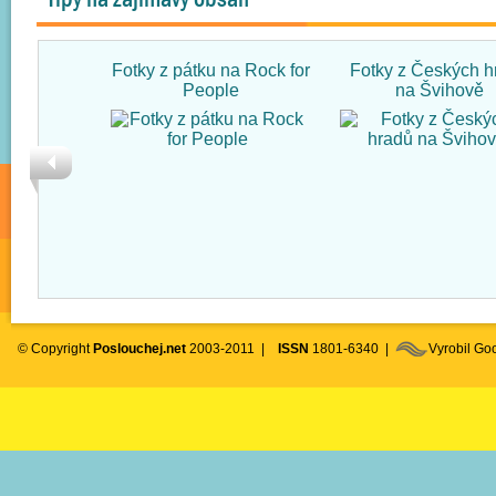
Fotky z pátku na Rock for
Fotky z Českých h
People
na Švihově
© Copyright
Poslouchej.net
2003-2011 |
ISSN
1801-6340 |
Vyrobil G