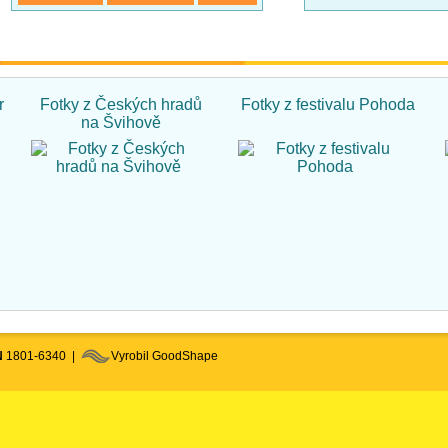
r
Fotky z Českých hradů
Fotky z festivalu Pohoda
na Švihově
N
1801-6340 |
Vyrobil GoodShape