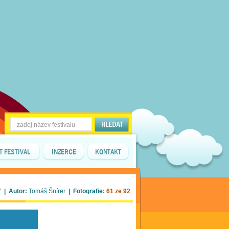
T FESTIVAL
INZERCE
KONTAKT
7
| Autor:
Tomáš Šnírer
| Fotografie:
61 ze 92