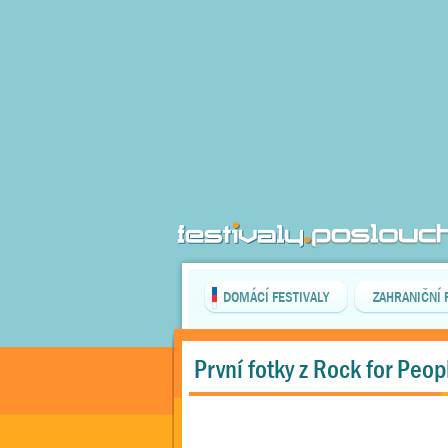
DOMÁCÍ FESTIVALY
ZAHRANIČNÍ 
První fotky z Rock for Peop