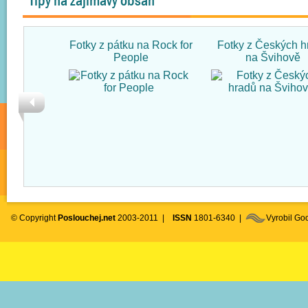
Tipy na zajímavý obsah
Fotky z pátku na Rock for
Fotky z Českých h
People
na Švihově
© Copyright
Poslouchej.net
2003-2011 |
ISSN
1801-6340 |
Vyrobil G