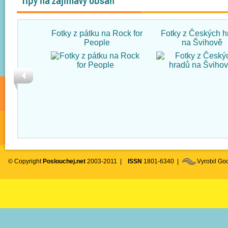
Tipy na zajímavý obsah
Fotky z pátku na Rock for
Fotky z Českých h
People
na Švihově
© Copyright
Poslouchej.net
2003-2011 |
ISSN
1801-6340 |
Vyrobil G