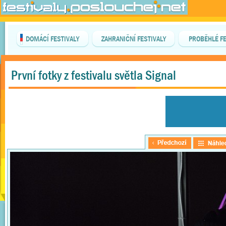
DOMÁCÍ FESTIVALY
ZAHRANIČNÍ FESTIVALY
PROBĚHLÉ FE
První fotky z festivalu světla Signal