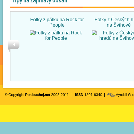
Tipy na zajímavý obsah
Fotky z pátku na Rock for
Fotky z Českých h
People
na Švihově
© Copyright
Poslouchej.net
2003-2011 |
ISSN
1801-6340 |
Vyrobil G