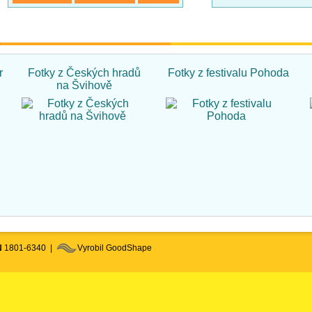
r
Fotky z Českých hradů
Fotky z festivalu Pohoda
na Švihově
N
1801-6340 |
Vyrobil GoodShape