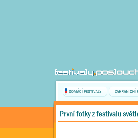
DOMÁCÍ FESTIVALY
ZAHRANIČNÍ 
První fotky z festivalu svět