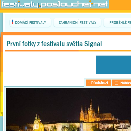
DOMÁCÍ FESTIVALY
ZAHRANIČNÍ FESTIVALY
PROBĚHLÉ FE
První fotky z festivalu světla Signal