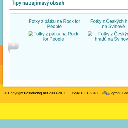
Tipy na zajímavý obsah
Fotky z pátku na Rock for
Fotky z Českých h
People
na Švihově
© Copyright
Poslouchej.net
2003-2011 |
ISSN
1801-6340 |
Vyrobil G