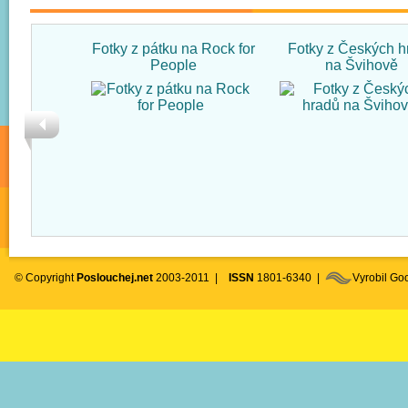
Fotky z pátku na Rock for
Fotky z Českých h
People
na Švihově
© Copyright
Poslouchej.net
2003-2011 |
ISSN
1801-6340 |
Vyrobil G