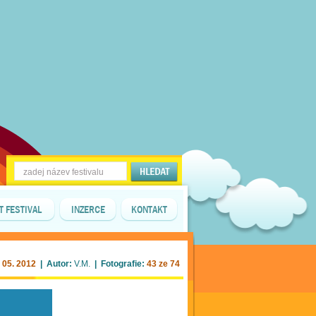
T FESTIVAL
INZERCE
KONTAKT
 05. 2012
| Autor:
V.M.
| Fotografie:
43 ze 74