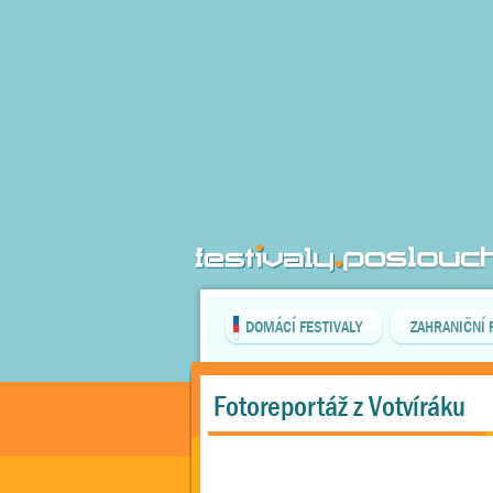
DOMÁCÍ FESTIVALY
ZAHRANIČNÍ 
Fotoreportáž z Votvíráku