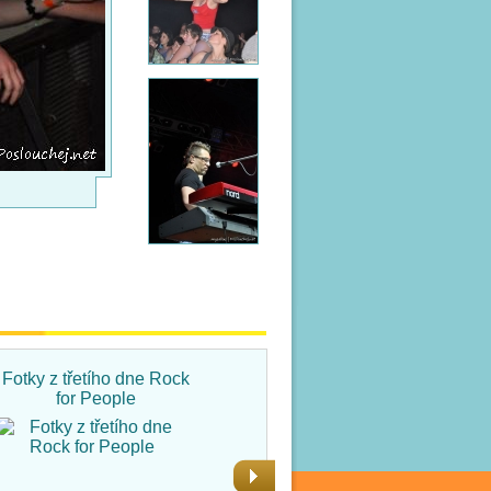
Fotky z třetího dne Rock
Fotky ze čtvrtka na Rock
for People
for People