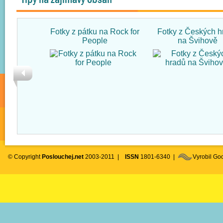
Fotky z pátku na Rock for
Fotky z Českých h
People
na Švihově
© Copyright
Poslouchej.net
2003-2011 |
ISSN
1801-6340 |
Vyrobil G