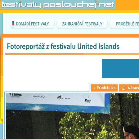
DOMÁCÍ FESTIVALY
ZAHRANIČNÍ FESTIVALY
PROBĚHLÉ FE
Fotoreportáž z festivalu United Islands