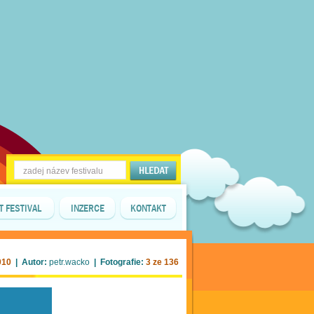
T FESTIVAL
INZERCE
KONTAKT
010
| Autor:
petr.wacko
| Fotografie:
3 ze 136