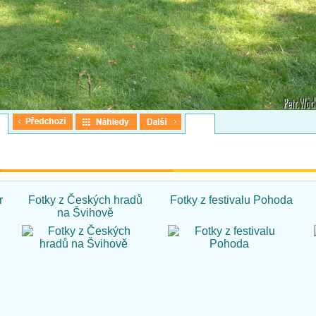
r
Fotky z Českých hradů
Fotky z festivalu Pohoda
na Švihově