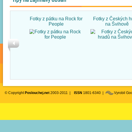
Fotky z pátku na Rock for
Fotky z Českých h
People
na Švihově
© Copyright
Poslouchej.net
2003-2011 |
ISSN
1801-6340 |
Vyrobil G