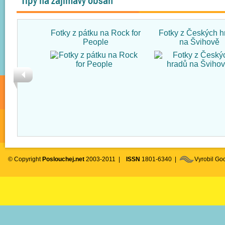
Tipy na zajímavý obsah
Fotky z pátku na Rock for
Fotky z Českých h
People
na Švihově
© Copyright
Poslouchej.net
2003-2011 |
ISSN
1801-6340 |
Vyrobil G