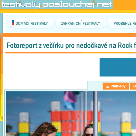
DOMÁCÍ FESTIVALY
ZAHRANIČNÍ FESTIVALY
PROBĚHLÉ FE
Fotoreport z večírku pro nedočkavé na Rock 