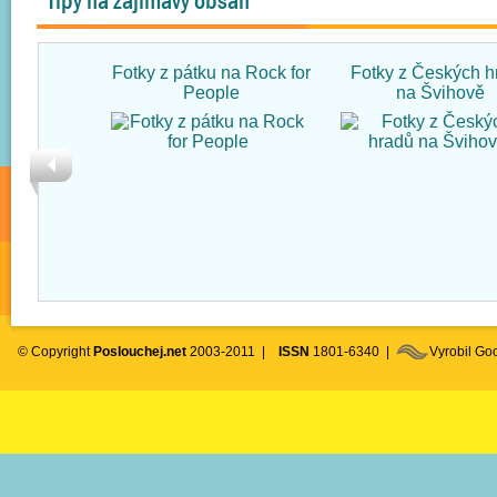
Tipy na zajímavý obsah
Fotky z pátku na Rock for
Fotky z Českých h
People
na Švihově
© Copyright
Poslouchej.net
2003-2011 |
ISSN
1801-6340 |
Vyrobil G