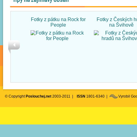
Fotky z pátku na Rock for
Fotky z Českých h
People
na Švihově
© Copyright
Poslouchej.net
2003-2011 |
ISSN
1801-6340 |
Vyrobil G