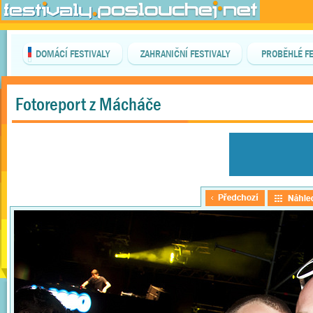
DOMÁCÍ FESTIVALY
ZAHRANIČNÍ FESTIVALY
PROBĚHLÉ FE
Fotoreport z Mácháče