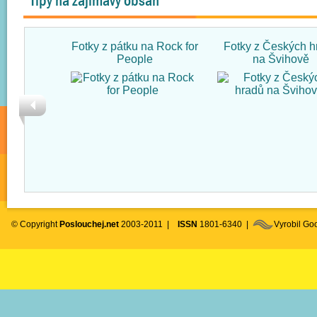
Tipy na zajímavý obsah
Fotky z pátku na Rock for
Fotky z Českých h
People
na Švihově
© Copyright
Poslouchej.net
2003-2011 |
ISSN
1801-6340 |
Vyrobil G